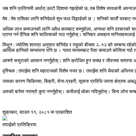
जब शनि प्रतिगामी अर्थात् उल्टो दिशामा गइरहेको छ, तब विशेष सावधानी अपनाउनु 
मेष : मेष राशिका लागि शनिदेवले शुभ फल दिइरहेको छ । शनिको सातौं घरबाट नवौ
अधिक लाभ कमाउनको लागि अवैध कामबाट बच्नुहोला, अन्यथा शनि दरबारको चक्कर काट्
प्राप्त गर्न दैनिक शनि चालिसाको पाठ गर्नुहोस्। शनिबार असहाय मानिसहरूला
मिथुन : ज्योतिष शास्त्र अनुसार शनिदेव र राहुको बीचमा २–१२ को सम्बन्ध रह
आर्थिक हानिको सम्भावना पनि छ । गलत माध्यमबाट पैसा कमाउने कोसिस गर्दा त
आफ्नो ससुराको अपमान नगर्नुहोस्। शनि क्रोधित हुन सक्छ र जीवनमा समस्या आ
वृश्चिक : तपाईमा शनि महाराजको विशेष नजर छ। तपाईमा शनि धैयाको अभिनय छ। 
जसका कारण चिकित्सा, बिक्री, सेना-प्रहरी, सूचना प्रविधि जस्ता क्षेत्रमा आबद्ध
अरुको बारेमा नराम्रो कुरा नगर्नुहोस्। कसैलाई धोका नदिनुहोस्। बिना लोभ सम
शुक्रबार, साउन ११, २०८१ मा प्रकाशित
तपाईको प्रतिक्रिया