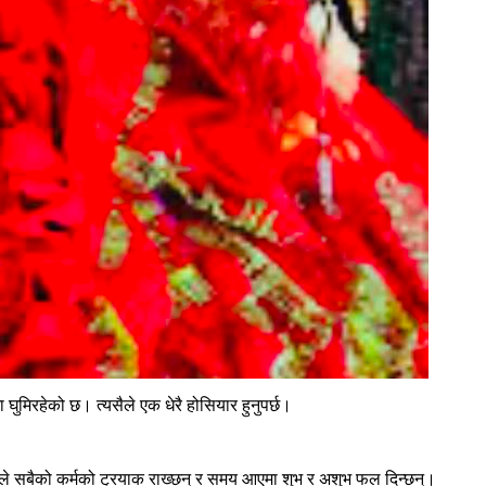
मिरहेको छ। त्यसैले एक धेरै होसियार हुनुपर्छ।
ले सबैको कर्मको ट्रयाक राख्छन् र समय आएमा शुभ र अशुभ फल दिन्छन्।