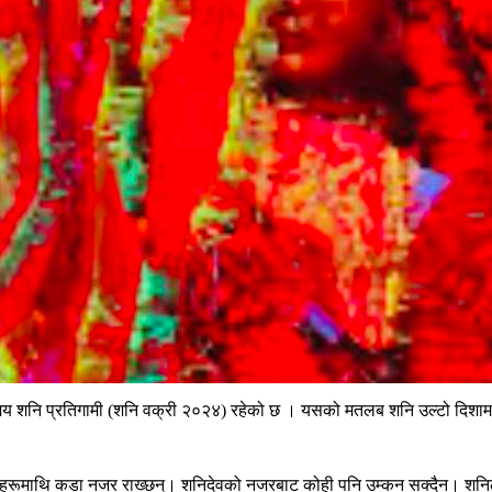
य शनि प्रतिगामी (शनि वक्री २०२४) रहेको छ । यसको मतलब शनि उल्टो दिशामा घु
्नेहरूमाथि कडा नजर राख्छन्। शनिदेवको नजरबाट कोही पनि उम्कन सक्दैन। शनि