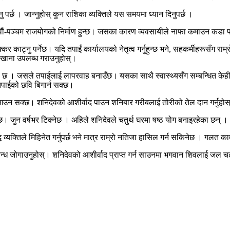
पर्छ । जान्नुहोस् कुन राशिका व्यक्तिले यस समयमा ध्यान दिनुपर्छ ।
ं-पञ्चम राजयोगको निर्माण हुन्छ। जसका कारण व्यवसायीले नाफा कमाउन कडा परिश्र
नु पर्नेछ। यदि तपाईं कार्यालयको नेतृत्व गर्नुहुन्छ भने, सहकर्मीहरूसँग राम्रो
ई खाना उपलब्ध गराउनुहोस्।
ेको छ । जसले तपाईलाई लापरवाह बनाउँछ। यसका साथै स्वास्थ्यसँग सम्बन्धित केह
पाईको छवि बिगार्न सक्छ।
उन सक्छ। शनिदेवको आशीर्वाद पाउन शनिबार गरीबलाई तोरीको तेल दान गर्नुहोस्
जुन वर्षभर टिक्नेछ । अहिले शनिदेवले चतुर्थ घरमा षष्ठ योग बनाइरहेका छन् ।
 व्यक्तिले मिहिनेत गर्नुपर्छ भने मात्र राम्रो नतिजा हासिल गर्न सकिनेछ । गलत का
्बन्ध जोगाउनुहोस्। शनिदेवको आशीर्वाद प्राप्त गर्न साउनमा भगवान शिवलाई जल 