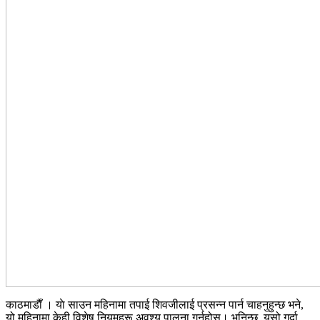
काठमाडाैँ । याे साउन महिनामा तपाई शिवजीलाई प्रसन्न पार्न चाहनुहुन्छ भने,
यो महिनामा केही विशेष नियमहरू अवश्य पालना गर्नुहोस्। भनिन्छ, यसो गर्दा