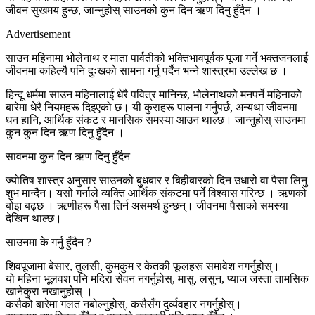
जीवन सुखमय हुन्छ, जान्नुहोस् साउनको कुन दिन ऋण दिनु हुँदैन ।
Advertisement
साउन महिनामा भोलेनाथ र माता पार्वतीको भक्तिभावपूर्वक पूजा गर्ने भक्तजनलाई
जीवनमा कहिल्यै पनि दुःखको सामना गर्नु पर्दैन भन्ने शास्त्रमा उल्लेख छ ।
हिन्दू धर्ममा साउन महिनालाई धेरै पवित्र मानिन्छ, भोलेनाथको मनपर्ने महिनाको
बारेमा धेरै नियमहरू दिइएको छ। यी कुराहरू पालना गर्नुपर्छ, अन्यथा जीवनमा
धन हानि, आर्थिक संकट र मानसिक समस्या आउन थाल्छ। जान्नुहोस् साउनमा
कुन कुन दिन ऋण दिनु हुँदैन ।
सावनमा कुन दिन ऋण दिनु हुँदैन
ज्योतिष शास्त्र अनुसार साउनको बुधबार र बिहीबारको दिन उधारो वा पैसा लिनु
शुभ मान्दैन। यसो गर्नाले व्यक्ति आर्थिक संकटमा पर्ने विश्वास गरिन्छ । ऋणको
बोझ बढ्छ । ऋणीहरू पैसा तिर्न असमर्थ हुन्छन्। जीवनमा पैसाको समस्या
देखिन थाल्छ।
साउनमा के गर्नु हुँदैन ?
शिवपूजामा बेसार, तुलसी, कुमकुम र केतकी फूलहरू समावेश नगर्नुहोस्।
यो महिना भूलवश पनि मदिरा सेवन नगर्नुहोस्, मासु, लसुन, प्याज जस्ता तामसिक
खानेकुरा नखानुहोस् ।
कसैको बारेमा गलत नबोल्नुहोस्, कसैसँग दुर्व्यवहार नगर्नुहोस्।