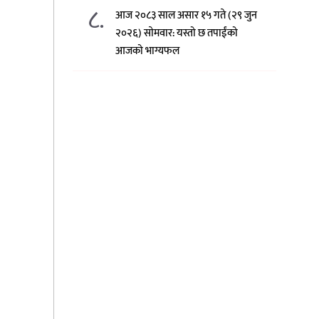
८.
आज २०८३ साल असार १५ गते (२९ जुन
२०२६) साेमवार: यस्तो छ तपाईंको
आजको भाग्यफल