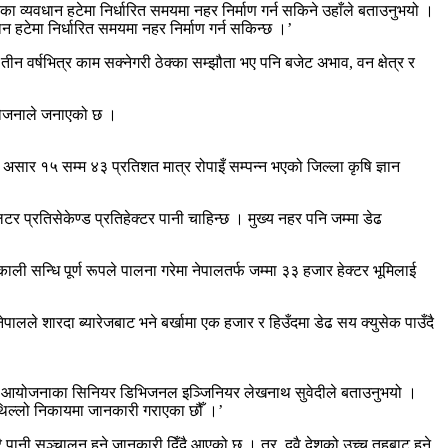
रका व्यवधान हटेमा निर्धारित समयमा नहर निर्माण गर्न सकिने उहाँले बताउनुभयो ।
ान हटेमा निर्धारित समयमा नहर निर्माण गर्न सकिन्छ ।’
र्षभित्र काम सक्नेगरी ठेक्का सम्झौता भए पनि बजेट अभाव, वन क्षेत्र र
 आयोजनाले जनाएको छ ।
असार १५ सम्म ४३ प्रतिशत मात्र रोपाइँ सम्पन्न भएको जिल्ला कृषि ज्ञान
टर प्रतिसेकेण्ड प्रतिहेक्टर पानी चाहिन्छ । मुख्य नहर पनि जम्मा डेढ
ली सन्धि पूर्ण रूपले पालना गरेमा नेपालतर्फ जम्मा ३३ हजार हेक्टर भूमिलाई
पालले शारदा ब्यारेजबाट भने बर्खामा एक हजार र हिउँदमा डेढ सय क्युसेक पाउँदै
रण आयोजनाका सिनियर डिभिजनल इञ्जिनियर लेखनाथ सुवेदीले बताउनुभयो ।
ाथिल्लो निकायमा जानकारी गराएका छौँ ।’
नी सञ्चालन हुने जानकारी दिँदै आएको छ । तर, दुवै देशको उच्च तहबाट हुने