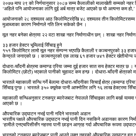
२०७७ माघ २९ को निर्णयानुसार २०८७ सम्म कैलालीको मालाखेती सम्मको नहर निर्माण 
‘अहिले पनि आयोजनाका लागि दुई अर्ब मात्र बजेट आएको छ यो अत्यन्त कम हो,’ उहाँल
आयोजनाको २८ दशमलव आठ किलोमिटरदेखि ४८ दशमलव तीन किलोमिटरसम्म मूल नहर नि
मुआब्जाका कारण निर्माणले गति लिन सकेको छैन ।
मूल नहर बनेका क्षेत्रमा २२ वटा शाखा नहर निर्माणाधीन छन् । शाखा नहर निर्मा
३३ हजार हेक्टर भूमिलाई सिँचाइ हुने
१५१ किलोमिटर लामो मूल नहर सम्पन्न भएपछि कैलाली र कञ्चनपुरको ३३ हजार ५२० ह
केन्द्रले जनाएको छ । कञ्चनपुरको एक लाख ६१ हजार ७४१ हेक्टर खेतीयोग्य जम
दोधारा-चाँदनी क्षेत्रमा कमाण्ड एरिया जम्मा दुई हजार सात सय हेक्टर मात्र छ ।
किलोमिटर (छोटो) भएकाले पानीको चुहावट कम हन्छ । दोधारा-चाँदनी क्षेत्रको
भारतले महाकाली सन्धि गर्ने बेलामा दोधारा-चाँदनीका सिचाईं क्षेत्र (कमाण्ड ए
सिँचाइ पुग्छ । भारतले ३५० क्यूमेक पानी आफ्नोतिर लगि १६ लाख हेक्टरमा सिँ
महाकाली सन्धिअनुसार टनकपुर ब्यारेजबाट नेपालले सिँचाइका लागि बर्खा याममा एक
आएको छ ।
औपचारिक उद्घाटन नभई पानी नदिने भारतको अडान
भारतीय पक्षले औपचारिक उद्घाटन नभई पानी दिन नसकिने अडानका कारण निर्म
‘हामीले एनएचपिसीसँग नहरमा पानी छाड्न आग्रह गर्दा औपचारिक रूपमा उद्घाटन न
भारतको टनकपुर ब्यारेजबाट पानी आउने उक्त नहरको औपचारिक उद्घाटन हुन नसके