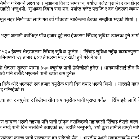
गरिसक्ने लक्ष्य छ । मुआब्जा विवाद समाधान, पर्याप्त बजेट प्राप्ति र वन क्षेत्
े भन्नुभयो, ‘मुआब्जा विवाद समाधान, पर्याप्त बजेट प्राप्ति र वन क्षेत्रका व्यवध
र्माणका लागि गत वर्ष पाँचवटा प्याकेजमा ठेक्का सम्झौता भएको थियो । तीन व
ण भएमा आगामी वर्षभित्र पाँच हजार दुई सय हेक्टरमा सिँचाइ सुविधा उपलब्ध हुने
ेक्टर क्षेत्रफलमा सिँचाइ सुविधा पुग्नेछ । सिँचाइ सुविधा नहुँदा कञ्चनपुरमा 
िनमध्ये ५९ हजार ६०२ हेक्टरमा मात्र खेती हुने गरेको छ ।
 यो क्षेत्रमा सुक्खा याममा ३५० क्युसेक पानी छेलेखोलो हुनेछ । धानबालीलाई तीन लि
 माटो पनि बलौटे भएकाले पानी खपत कम हुनेछ ।
रिया) निकै थोरै भएकाले एक हजार क्युसेक पानी दिन तयार भएको थियो । भारतले महाका
चाइ गरिरहेको छ ।
 हजार क्युसेक र हिउँदमा तीन सय क्युसेक पानी प्राप्त गर्नेछ । सिँचाइकै लागि ने
ाण सम्पन्न भएको नहरमा पनि पानी छोड्न नसकिएको महाकाली सिँचाइ तेस्रो च
भई पानी दिन नसकिने बताएको छ,’ उहाँले भन्नुभयो, ‘त्यो कुरा हामीले हाम्रो म
का कारण पानी सञ्चालन हुन सकेको छैन । भारतीय पक्षले उद्घाटनपछि मात्रै पा