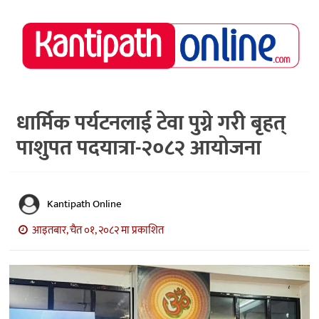
राष्ट्रिय
समाचार
मध्य
नेपाल
धार्मिक पर्यटनलाई टेवा पुग्ने गरी बृहत्
पाशुपत पदयात्रा-२०८२ आयोजना
अर्थ/
पर्यटन
मनोरञ्जन
Kantipath Online
स्वास्थ्य
आइतबार, चैत ०१, २०८२ मा प्रकाशित
खेलकुद
अन्तर्वार्ता/
विचार