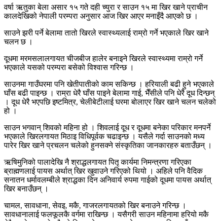
वर्षा ऋतुका बेला असार १५ गते दही च्युरा र साउन १५ मा खिर खाने प्राचीन
कालदेखिको नेपाली परम्परा अनुसार आज खिर आएर मनाइँदै आएको छ ।
साउने झरी पर्ने बेलामा तातो खिरले स्वास्थ्यलाई राम्रो गर्ने भएकाले खिर खाने
चलन छ ।
दूधमा मरमसलालगायत चीजबीज हालेर बनाइने खिरले स्वास्थ्यमा राम्रो गर्ने
भएकाले यसको परम्परा बसेको विश्वास गरिन्छ ।
साउनमा गाउँघरमा पनि खेतीपातीको काम सकिन्छ । हरियाली बढी हुने भएकाले
घाँस बढी पाइन्छ । राम्रा धेरै घाँस पाइने बेलामा गाई, भैँसीले पनि धेरै दूध दिन्छन्
। दूध धेरै भएपछि इष्टमित्र, चेलीबेटीलाई घरमा बोलाएर खिर खाने चलन चलेको
हो ।
साउन भगवान् शिवको महिना हो । शिवलाई दूध र दूधमा बनेका परिकार मनपर्ने
भएकाले खिरलगायत मिठाइ विधिपूर्वक चढाइन्छ । यसैले गर्दा साउनको मध्य
पारेर खिर खाने प्रचलन चलेको हुनसक्ने संस्कृतिका जानकारहरु बताउँछन् ।
ऋषिमुनिको पालादेखि नै श्राद्धलगायत पितृ कार्यमा निमन्त्रणा गरिएका
ब्राह्मणलाई पायस अर्थात् खिर खुवाउने गरिएको थियो । अहिले पनि वैदिक
सनातन धर्मावलम्बीले श्राद्धका दिन अनिवार्य रुपमा गाईको दूधमा पायस अर्थात्
खिर बनाउँछन् ।
चामल, सावधाना, सेवइ, मकै, गाजरलगायतको खिर बनाउने गरिन्छ ।
सावधानालाई फलफूलकै वर्गमा राखिन्छ । यसैगरी साउन महिनामा हरियो मकै