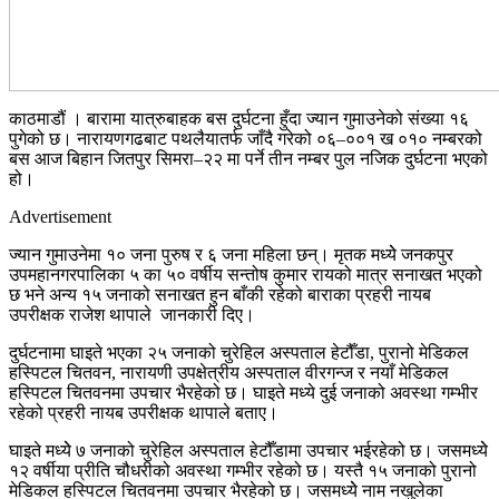
काठमाडौं । बारामा यात्रुबाहक बस दुर्घटना हुँदा ज्यान गुमाउनेको संख्या १६
पुगेको छ। नारायणगढबाट पथलैयातर्फ जाँदै गरेको ०६–००१ ख ०१० नम्बरको
बस आज बिहान जितपुर सिमरा–२२ मा पर्ने तीन नम्बर पुल नजिक दुर्घटना भएको
हो।
Advertisement
ज्यान गुमाउनेमा १० जना पुरुष र ६ जना महिला छन्। मृतक मध्येे जनकपुर
उपमहानगरपालिका ५ का ५० वर्षीय सन्तोष कुमार रायको मात्र सनाखत भएको
छ भने अन्य १५ जनाको सनाखत हुन बाँकी रहेको बाराका प्रहरी नायब
उपरीक्षक राजेश थापाले जानकारी दिए।
दुर्घटनामा घाइते भएका २५ जनाको चुरेहिल अस्पताल हेटौँडा, पुरानो मेडिकल
हस्पिटल चितवन, नारायणी उपक्षेत्रीय अस्पताल वीरगन्ज र नयाँ मेडिकल
हस्पिटल चितवनमा उपचार भैरहेको छ। घाइते मध्ये दुई जनाको अवस्था गम्भीर
रहेको प्रहरी नायब उपरीक्षक थापाले बताए।
घाइते मध्येे ७ जनाको चुरेहिल अस्पताल हेटौँडामा उपचार भईरहेको छ। जसमध्येे
१२ वर्षीया प्रीति चौधरीको अवस्था गम्भीर रहेको छ। यस्तै १५ जनाको पुरानो
मेडिकल हस्पिटल चितवनमा उपचार भैरहेको छ। जसमध्येे नाम नखुलेका