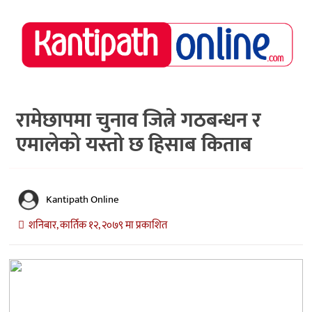
राष्ट्रिय
समाचार
मध्य
नेपाल
रामेछापमा चुनाव जित्ने गठबन्धन र
एमालेको यस्तो छ हिसाब किताब
अर्थ/
पर्यटन
मनोरञ्जन
Kantipath Online
स्वास्थ्य
शनिबार, कार्तिक १२, २०७९ मा प्रकाशित
खेलकुद
अन्तर्वार्ता/
विचार