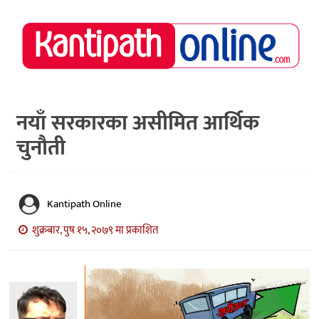
राष्ट्रिय
समाचार
मध्य
नेपाल
नयाँ सरकारका असीमित आर्थिक
चुनौती
अर्थ/
पर्यटन
मनोरञ्जन
Kantipath Online
स्वास्थ्य
शुक्रबार, पुष १५, २०७९ मा प्रकाशित
खेलकुद
अन्तर्वार्ता/
विचार