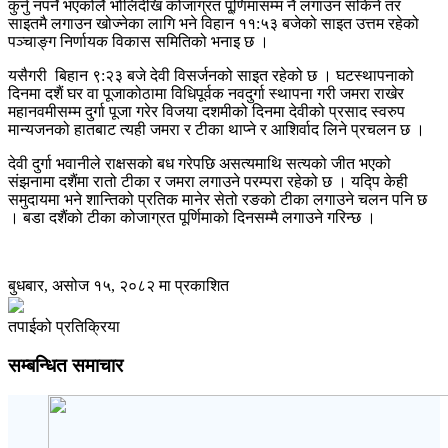
कुर्नु नपर्ने भएकोलै भोलिदेखि कोजाग्रत पू्णिमासम्म नै लगाउन सकिने तर
साइतमै लगाउन खोज्नेका लागि भने विहान ११:५३ बजेको साइत उत्तम रहेको
पञ्चाङ्ग निर्णायक विकास समितिको भनाइ छ ।
यसैगरी बिहान ९:२३ बजे देवी विसर्जनको साइत रहेको छ । घटस्थापनाको
दिनमा दशैं घर वा पूजाकोठामा विधिपूर्वक नवदुर्गा स्थापना गरी जमरा राखेर
महानवमीसम्म दुर्गा पूजा गरेर विजया दशमीको दिनमा देवीको प्रसाद स्वरुप
मान्यजनको हातबाट त्यही जमरा र टीका थाप्ने र आशिर्वाद लिने प्रचलन छ ।
देवी दुर्गा भवानीले राक्षसको बध गरेपछि असत्यमाथि सत्यको जीत भएको
संझनामा दशैंमा रातो टीका र जमरा लगाउने परम्परा रहेको छ । यद्पि केही
समुदायमा भने शान्तिको प्रतिक मानेर सेतो रङको टीका लगाउने चलन पनि छ
। बडा दशैंको टीका कोजाग्रत पूर्णिमाको दिनसम्मै लगाउने गरिन्छ ।
बुधबार, असोज १५, २०८२ मा प्रकाशित
तपाईको प्रतिक्रिया
सम्बन्धित समाचार