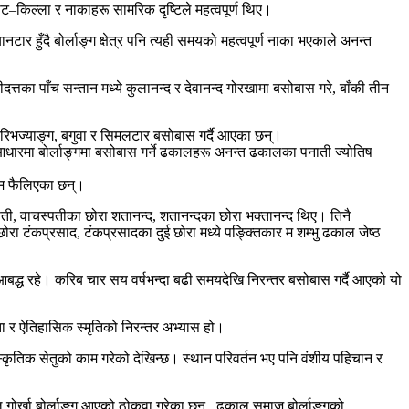
ट–किल्ला र नाकाहरू सामरिक दृष्टिले महत्वपूर्ण थिए।
टार हुँदै बोर्लाङ्ग क्षेत्र पनि त्यही समयको महत्वपूर्ण नाका भएकाले अनन्त
्तका पाँच सन्तान मध्ये कुलानन्द र देवानन्द गोरखामा बसोबास गरे, बाँकी तीन
 ऐरिभज्याङ्ग, बगुवा र सिमलटार बसोबास गर्दै आएका छन्।
स आधारमा बोर्लाङ्गमा बसोबास गर्ने ढकालहरू अनन्त ढकालका पनाती ज्योतिष
म्म फैलिएका छन्।
ती, वाचस्पतीका छोरा शतानन्द, शतानन्दका छोरा भक्तानन्द थिए। तिनै
रा टंकप्रसाद, टंकप्रसादका दुई छोरा मध्ये पङ्क्तिकार म शम्भु ढकाल जेष्ठ
आबद्ध रहे। करिब चार सय वर्षभन्दा बढी समयदेखि निरन्तर बसोबास गर्दै आएको यो
ता र ऐतिहासिक स्मृतिको निरन्तर अभ्यास हो।
कृतिक सेतुको काम गरेको देखिन्छ। स्थान परिवर्तन भए पनि वंशीय पहिचान र
र्खा बोर्लाङ्ग आएको ठोकुवा गरेका छन् , ढकाल समाज बोर्लाङ्गको