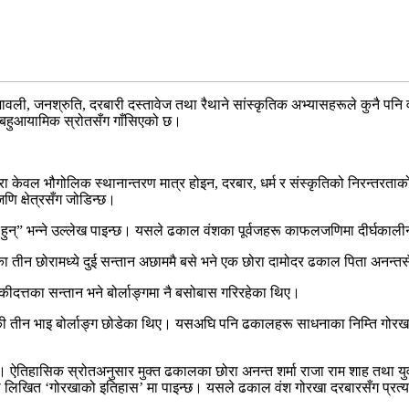
, जनश्रुति, दरबारी दस्तावेज तथा रैथाने सांस्कृतिक अभ्यासहरूले कुनै पनि वं
्तै बहुआयामिक स्रोतसँग गाँसिएको छ।
्रा केवल भौगोलिक स्थानान्तरण मात्र होइन, दरबार, धर्म र संस्कृतिको निरन्
णि क्षेत्रसँग जोडिन्छ।
न्” भन्ने उल्लेख पाइन्छ। यसले ढकाल वंशका पूर्वजहरू काफलजणिमा दीर्घकालीन रू
छोरामध्ये दुई सन्तान अछाममै बसे भने एक छोरा दामोदर ढकाल पिता अनन्तसँगै
नकीदत्तका सन्तान भने बोर्लाङ्गमा नै बसोबास गरिरहेका थिए।
 बाँकी तीन भाइ बोर्लाङ्ग छोडेका थिए। यसअघि पनि ढकालहरू साधनाका निम्ति गोर
तिहासिक स्रोतअनुसार मुक्त ढकालका छोरा अनन्त शर्मा राजा राम शाह तथा युव
रा लिखित ‘गोरखाको इतिहास’ मा पाइन्छ। यसले ढकाल वंश गोरखा दरबारसँग प्रत्यक्ष 