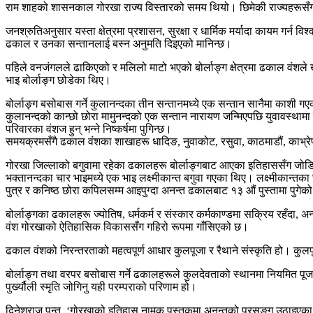
राम शाहको शासनकाल गोरखा राज्य विस्तारको समय थियो। छिमेकी राज्यहरूसँग निरन
जनश्रुतिअनुसार यस्ता क्षेत्रमा प्रशासन, सुरक्षा र धार्मिक मर्यादा कायम गर्न व
ढकाल र उनका सन्तानलाई बस्न अनुमति दिइएको मानिन्छ।
पहिले वनजंगलले ढाकिएको र मलिलो माटो भएको बोर्लाङ्ग क्षेत्रमा ढकाल वंशले ख
भाइ बोर्लाङ्ग छोडेका थिए।
बोर्लाङ्ग बसोबास गर्ने कुलानन्दका तीन सन्तानमध्ये एक सन्तान सानैमा काशी ग
कुलानन्दको कान्छो छोरा मामुनन्दको एक सन्तान नारायण जन्मिएपछि युवावस्थामा
परिवारका वंशज हुन् भन्ने निष्कर्षमा पुगिन्छ।
समयक्रमसँगै ढकाल वंशका शाखाहरू धादिङ, नुवाकोट, रसुवा, काठमाडौं, काभ्रेप
गोरखा जिल्लाको बगुवामा रहेका ढकालहरू बोर्लाङ्गबाट आएका इतिहाससँग जोडिएक
भक्तानन्दका चार भाइमध्ये एक भाइ लक्ष्मीकान्त बगुवा गएका थिए। लक्ष्मीकान्त
पुत्र र कनिष्ठ छोरा कपिलसम्म आइपुग्दा अनन्त ढकालबाट १३ औं पुस्तामा पुगेको
बोर्लाङ्गका ढकालहरू ज्योतिष, धर्मकर्म र संस्कार कर्मकाण्डमा सक्रिय रहँदा
वंश गोरखाको ऐतिहासिक विकाससँग गहिरो रूपमा गाँसिएको छ।
ढकाल वंशको निरन्तरताको महत्वपूर्ण आधार कुलपूजा र रैथाने संस्कृति हो। कुलप
बोर्लाङ्ग तथा वरपर बसोबास गर्ने ढकालहरूले कुलदेवताको स्थानमा नियमित पू
पुर्ख्यौली स्मृति जोगिनु यही परम्पराको परिणाम हो।
दिनेशराज पन्त, ‘गोरखाको इतिहास नामक पुस्तकमा अनन्तको प्रसङ्ग उठाइएका 