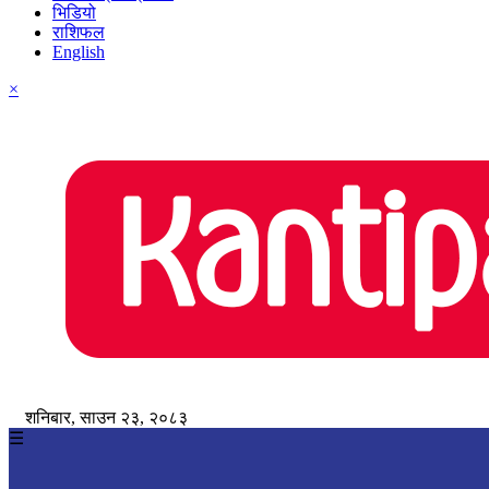
भिडियो
राशिफल
English
×
शनिबार, साउन २३, २०८३
☰