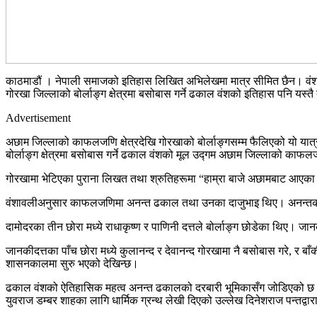
काठमाडौं । नेपाली समाजको इतिहास लिखित अभिलेखमा मात्र सीमित छैन। वंशावली
गोरखा जिल्लाको बोर्लाङ्ग क्षेत्रमा बसोबास गर्ने ढकाल वंशको इतिहास पनि यस
Advertisement
अछाम जिल्लाको काफलजणि क्षेत्रदेखि गोरखाको बोर्लाङ्गसम्म फैलिएको यो यात
बोर्लाङ्ग क्षेत्रमा बसोबास गर्ने ढकाल वंशको मूल उद्गम अछाम जिल्लाको काफलज
गोरखामा भेटिएका पुराना लिखत तथा श्रुतिहरूमा “हाम्रा बाजे अछामबाट आएका हु
वंशावलीअनुसार काफलजणिमा अनन्त ढकाल तथा उनका दाजुभाइ थिए। अनन्तका तीन 
दामोदरका तीन छोरा मध्ये राधाकृष्ण र पाणिनी दत्तले बोर्लाङ्ग छोडेका थिए। जा
जानकीदत्तका पाँच छोरा मध्ये कुलानन्द र देवानन्द गोरखामा नै बसोबास गरे, र
शासनकालमा सुरु भएको देखिन्छ।
ढकाल वंशको ऐतिहासिक महत्व अनन्त ढकालको दरबारी भूमिकासँग जोडिएको छ। ऐ
युवराज डम्बर शाहका लागि धार्मिक ग्रन्थ लेखी दिएको उल्लेख दिनेशराज पन्तद्वा