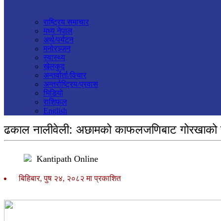
राष्ट्रिय समाचार
मध्य नेपाल
अर्थ/पर्यटन
मनोरञ्जन
स्वास्थ्य
खेलकुद
अन्तर्वार्ता/विचार
अन्तर्राष्ट्रिय/प्रवास
भिडियो
राशिफल
English
ढकाल नालीवेली: अछामको काफलजणिबाट गोरखाको बो
Kantipath Online
बिहिबार, पुष २४, २०८२ मा प्रकाशित