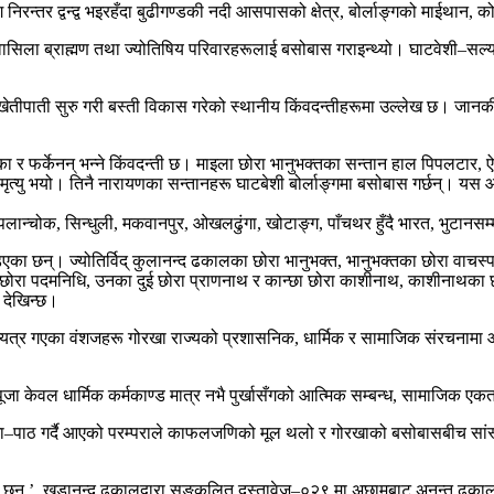
्तर द्वन्द्व भइरहँदा बुढीगण्डकी नदी आसपासको क्षेत्र, बोर्लाङ्गको माईथान, को
िश्वासिला ब्राह्मण तथा ज्योतिषिय परिवारहरूलाई बसोबास गराइन्थ्यो। घाटवेशी–सल्यान
ेतीपाती सुरु गरी बस्ती विकास गरेको स्थानीय किंवदन्तीहरूमा उल्लेख छ। जानकीदत
एका र फर्केनन् भन्ने किंवदन्ती छ। माइला छोरा भानुभक्तका सन्तान हाल पिपलटार,
 मृत्यु भयो। तिनै नारायणका सन्तानहरू घाटबेशी बोर्लाङ्गमा बसोबास गर्छन्। य
लान्चोक, सिन्धुली, मकवानपुर, ओखलढुंगा, खोटाङ्ग, पाँचथर हुँदै भारत, भुटानस
ा छन्। ज्योतिर्विद् कुलानन्द ढकालका छोरा भानुभक्त, भानुभक्तका छोरा वाचस्प
का छोरा पदमनिधि, उनका दुई छोरा प्राणनाथ र कान्छा छोरा काशीनाथ, काशीनाथका छो
 देखिन्छ।
, अन्यत्र गएका वंशजहरू गोरखा राज्यको प्रशासनिक, धार्मिक र सामाजिक संरचनामा 
ूजा केवल धार्मिक कर्मकाण्ड मात्र नभै पुर्खासँगको आत्मिक सम्बन्ध, सामाजिक एक
जा–पाठ गर्दै आएको परम्पराले काफलजणिको मूल थलो र गोरखाको बसोबासबीच सांस्
छन् ’, खडानन्द ढकालद्वारा सङ्कलित दस्तावेज–०२९ मा अछामबाट अनन्त ढकाल गो