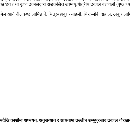
छन् तथा कृष्ण ढकालद्वारा सङ्कलित उपमन्यू गोत्रीय ढकाल वंशावली (पृष्ठ १
सँग मेल खाने नीलकण्ठ लामिछाने, चित्रबहादुर रसाइली, चिरञ्जीवी दाहाल, ठाकु
 समयदेखि काशीमा अध्ययन, अनुसन्धान र साधनामा तल्लीन शम्भुप्रसाद ढकाल गोरखाका