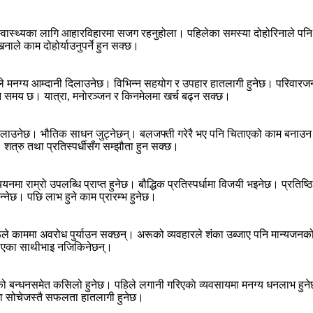
 स्वास्थ्यका लागि आहारविहारमा सजग रहनुहोला। पहिलेका समस्या दोहोरिनाले 
िनाले काम दोहोर्याउनुपर्ने हुन सक्छ।
ायले मनग्य आम्दानी दिलाउनेछ। विभिन्न सहयोग र उपहार हातलागी हुनेछ। परिवारज
े समय छ। यात्रा, मनाेरञ्जन र किनमेलमा खर्च बढ्न सक्छ।
 दिलाउनेछ। भौतिक साधन जुट्नेछन्। बलजफ्ती गरेरै भए पनि चिताएको काम बनाउन 
 शत्रु तथा प्रतिस्पर्धीसँग सम्झौता हुन सक्छ।
यनमा राम्रो उपलब्धि प्राप्त हुनेछ। बौद्धिक प्रतिस्पर्धामा विजयी भइनेछ। प्रतिष
ेछ। पछि लाभ हुने काम प्रारम्भ हुनेछ।
्नेहरूले काममा अवरोध पुर्याउन सक्छन्। अरूको व्यवहारले शंका उब्जाए पनि मान्यजनक
ाढिएका साथीभाइ नजिकिनेछन्।
त्रताको बन्धनसमेत कसिलो हुनेछ। पहिले लगानी गरिएकाे व्यवसायमा मनग्य धनलाभ ह
ा सोचेजस्तै सफलता हातलागी हुनेछ।