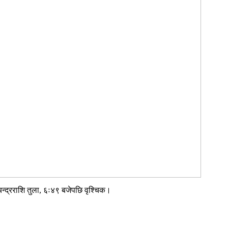
न्द्रराशि तुला, ६ः४९ बजेपछि वृश्चिक।