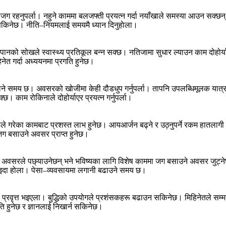
 रहनुपर्ला। नहुने काममा बलजफ्ती प्रयत्न गर्दा नयाँखाले समस्या आउन सक्छन्
न सकिनेछ। नीति–नियमलाई समयमै ध्यान दिनुहाेला।
ानको सोखले स्वास्थ्य प्रतिकूल बन्न सक्छ। नतिजामा सुधार ल्याउन काम दोहोर्
हिनेत गर्दा अध्ययनमा प्रगति हुनेछ।
समय छ। अवसरको खोजीमा केही दौडधुप गर्नुपर्ला। तापनि उपलब्धिमूलक यात्रा 
। काम रोकिनाले दोहोर्याएर प्रयत्न गर्नुपर्ला।
पहिले गरेका कामबाट प्रशस्त लाभ हुनेछ। आयआर्जन बढ्ने र उठ्नुपर्ने रकम हातल
ग बसाउने अवसर प्राप्त हुनेछ।
 विभिन्न अवसरले पछ्याउनेछन् भने भविष्यका लागि विशेष काममा जग बसाउने अवसर जुट
 फाइदा होला। पेसा–व्यवसायमा लगानी बढाउने समय छ।
प्रवृत्त भइएला। बुद्धिको उपयोगले प्रशंसकहरू बढाउन सकिनेछ। मिहिनेतले सम्मा
हुनेछ र ज्ञानलाई निखार्न सकिनेछ।