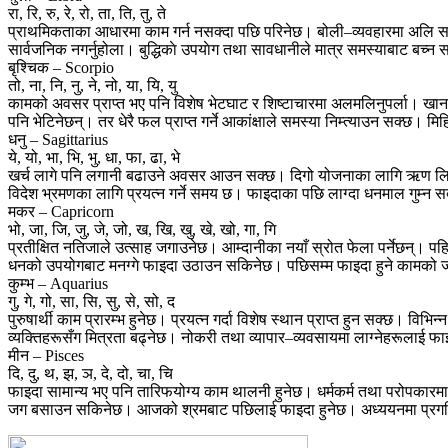
रा, रि, रु, रे, रो, ता, ति, तु, ते
प्राथमिकताका आधारमा काम गर्न नसक्दा पछि परिनेछ। बोली–व्यवहारमा अलि सजग
सार्वजनिक नगर्नुहोला। बुद्धिकाे उपयाेग तथा सावधानीले मात्र समस्याबाट बच्
बृश्चिक – Scorpio
तो, ना, नि, नु, ने, नो, या, यि, यु
कामको अवसर प्राप्त भए पनि विशेष भेटघाट र शिष्टाचारमा अलमलिनुपर्ला। खानप
पनि भेटिनेछन्। तर धेरै फल प्राप्त गर्ने आकांक्षाले समस्या निम्त्याउन सक्छ। मि
धनु – Sagittarius
ये, यो, भा, भि, भु, धा, फा, ढा, भे
खर्च लागे पनि लगानी बढाउने अवसर आउन सक्छ। दिगो योजनाका लागि ऋण लिने 
विदेश भ्रमणका लागि प्रयत्न गर्ने समय छ। फाइदाका पछि लाग्दा धनमाल गुम्न सक्छ
मकर – Capricorn
भो, जा, जि, जु, जे, जो, ख, खि, खु, खे, खो, गा, गि
प्रतीक्षित नतिजाले उत्साह जगाउनेछ। आम्दानीका नयाँ स्रोत फेला पर्नेछन्। 
धनको उपयोगबाट मनग्गे फाइदा उठाउन सकिनेछ। पछिसम्म फाइदा हुने कामको ज
कुम्भ – Aquarius
गु, गे, गो, सा, सि, सु, से, सो, द
पुरुषार्थी काम प्रारम्भ हुनेछ। प्रयत्न गर्दा विशेष स्थान प्राप्त हुन सक्छ।
व्यक्तिहरूसँग मित्रता बढ्नेछ। नोकरी तथा व्यापार–व्यवसायमा लाग्नेहरूलाई
मीन – Pisces
दि, दु, थ, झ, ञ, दे, दो, चा, चि
फाइदा सामान्य भए पनि तारिफयोग्य काम थालनी हुनेछ। धर्मकर्म तथा परोपकारमा 
जग बसाउन सकिनेछ। आजको श्रमबाट पछिलाई फाइदा हुनेछ। अध्ययनमा प्रगति 