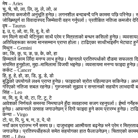
मेष – Aries
चु, चे, चो, ला, लि, लु, ले, लो, अ
शरीरमा कमजोरी अनुभूति हुनेछ। लगनशील बन्दाबन्दै पनि काममा पछि परिनेछ।
जोखिमपूर्ण वा विवादास्पद जिम्मेवारी वहन गर्नुपर्ला। प्रतीक्षित नतिजा कमजोर देख
वृष – Taurus
इ, उ, ए, ओ, वा, वि, वु, वे, वो
मन मिल्ने साथी भेटिनुका साथै प्रेम र मित्रताको बन्धन कसिलो हुनेछ। व्यवस
अतिथिहरूका रूपमा मानसम्मान प्राप्त होला। टाढिएका साथीभाइसँग भेटघाट हुन
मिथुन – Gemini
का, कि, कु, घ, ङ, छ, के, को, हा
हिम्मतले काम लिँदा मनग्य लाभ हुनेछ। मेहनतले प्रतिस्पर्धाको दौडमा सफलता
संयमित हुनुहोला, मुद्दा–मामिलामा विजयी भइनेछ। व्यवसायमा मनग्य फाइदा हुनेछ।
कर्कट – Cancer
हि, हु, हे, हो, डा, डि, डु, डे, डो
बुद्धिको उपयोगले लक्ष्य प्राप्त हुनेछ। फाइदाको स्रोत पहिल्याउन सकिनेछ। अध्य
गरिएको नतिजा सबल रहनेछ। गुरुजनको सुझाव र सन्तानको सहयोग लाभदायी बन्न
सिंह – Leo
मा, मि, मु, मे, मो, टा, टि, टु, टे
आवेशको निर्णयले समस्या निम्त्याउने हुँदा व्यवहारमा सजग रहनुपर्ला। ईर्ष्या गर
हुनेछ। आफन्तले उत्साह जगाउनेछन् र दिगो फाइदा हुने काम प्रारम्भ हुनेछ। ट
कन्या – Virgo
टो, पा, पि, पु, ष, ण, ठ, पे, पो
नयाँ काम प्रारम्भ गर्ने समय छ। दाजुभाइमा आत्मीयता बढ्नेछ भने प्रेम र मि
जगाउनेछ। प्रतिस्पर्धीहरूले समेत सहयोगका हात फैलाउनेछन्। चिताएको कामम
तुला – Libra