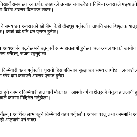
त्व निखार्ने समय छ। आकर्षक उपहारले उत्साह जगाउनेछ। विभिन्न अवसरले पछ्याउन
ममा विशेष अवसर दिलाउन सक्छ।
समय छ। अवसरको खोजीमा केही दौडधुप गर्नुपर्ला। तापनि उपलब्धिमूलक यात्रा 
। कर्जा बढे पनि धन प्राप्त हुनेछ।
ेछ। आयआर्जन बढ्नेछ भने उठ्नुपर्ने रकम हातलागी हुनेछ। चल-अचल धनको उपयोग ग
ष्टा गर्नेछन्, सजग रहनुहाेला।
द जिम्मेवारी वहन गर्नुपर्ला। पुरानो हिसाबकिताब सुल्झाउन समय लाग्नेछ। लगनश
 गरेर दाम कमाउने अवसर प्राप्त हुनेछ।
हुने काम र जिम्मेवारी हात पार्ने मौका छ। आफ्नो वर्ग वा क्षेत्रको नेतृत्व हातल
ाले काममा मिहिनेत गर्नुहोला।
नेछन्। आर्थिक लाभ नहुने जिम्मेवारी वहन गर्नुपर्ला। आफ्ना वस्तु तथा काममाथ
 अप्ठ्याराे पर्न सक्छ।