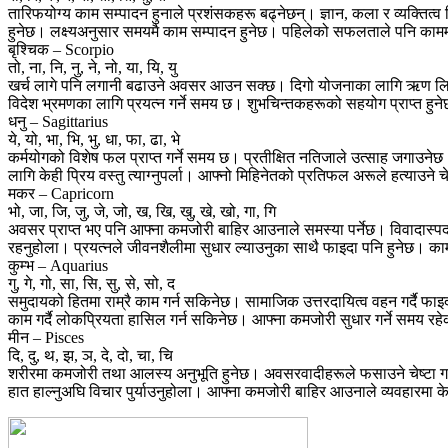
तारिफयोग्य काम सम्पादन हुनाले प्रशंसकहरू बढ्नेछन्। ज्ञान, कला र व्यक्ति
हुनेछ। लक्ष्यअनुसार समयमै काम सम्पादन हुनेछ। पहिलेको सफलताले पनि का
बृश्चिक – Scorpio
तो, ना, नि, नु, ने, नो, या, यि, यु
खर्च लागे पनि लगानी बढाउने अवसर आउन सक्छ। दिगो योजनाका लागि ऋण लिने 
विदेश भ्रमणका लागि प्रयत्न गर्ने समय छ। शुभचिन्तकहरूको सहयोग प्राप्त हुनेछ
धनु – Sagittarius
ये, यो, भा, भि, भु, धा, फा, ढा, भे
कर्मयोगको विशेष फल प्राप्त गर्ने समय छ। प्रतीक्षित नतिजाले उत्साह जगाउन
लागि केही प्रिय वस्तु त्याग्नुपर्ला। आफ्नो मिहिनेतको प्रतिफल अरूले हत्याउने चे
मकर – Capricorn
भो, जा, जि, जु, जे, जो, ख, खि, खु, खे, खो, गा, गि
अवसर प्राप्त भए पनि आफ्ना कमजोरी बाहिर आउनाले समस्या पर्नेछ। विवादास्प
रहनुहोला। प्रयत्नले जीवनशैलीमा सुधार ल्याउनुका साथै फाइदा पनि हुनेछ। काम
कुम्भ – Aquarius
गु, गे, गो, सा, सि, सु, से, सो, द
समुदायको हितमा राम्रै काम गर्न सकिनेछ। सामाजिक उत्तरदायित्व वहन गर्दै फाइदा 
काम गर्दै लोकप्रियता हासिल गर्न सकिनेछ। आफ्ना कमजोरी सुधार गर्ने समय रहेक
मीन – Pisces
दि, दु, थ, झ, ञ, दे, दो, चा, चि
शरीरमा कमजोरी तथा आलस्य अनुभूति हुनेछ। अवसरवादीहरूले फसाउने चेष्टा गर्
हात हाल्नुअघि विचार पुर्याउनुहोला। आफ्ना कमजोरी बाहिर आउनाले व्यवहारमा केही