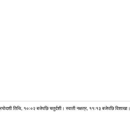
याेदशी तिथि, १०ः०२ बजेपछि चतुर्दशी। स्वाती नक्षत्र, ११ः१३ बजेपछि विशाखा। चन