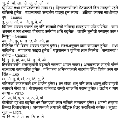
चु, चे, चो, ला, लि, लु, ले, लो, अ
घुमफिर तथा मनोरञ्जनको समय छ। प्रियजनसँगको भेटघाटले दिन रमाइलो रहनेछ।
कसिलो हुनेछ। व्यवसायको सन्दर्भमा यात्रा हुन सक्छ। आँटेका काममा साथीभा
वृष – Taurus
इ, उ, ए, ओ, वा, वि, वु, वे, वो
विभिन्न अवसर प्राप्त भए पनि कामको मेसो नमिल्दा व्यवहारमा पछि परिनेछ। समयक
अवसर र व्यवधानका बीचबाट कर्मयोग अघि बढ्नेछ। तापनि चुनौती पन्छाएर का
मिथुन – Gemini
का, कि, कु, घ, ङ, छ, के, को, हा
मिहिनेत गर्दा विशेष अवसर प्राप्त हुनेछ। लक्ष्यअनुसार काम सम्पादन हुनेछ। अध्य
सकिनेछ। व्यापारमा फाइदा हुनेछ। पशुपालन र कृषिमा लाभ मिल्नेछ। सन्तानक
कर्कट – Cancer
हि, हु, हे, हो, डा, डि, डु, डे, डो
हिस्सेदारसँग असमझदारी बढ्नाले समस्या आउन सक्छ। अनावश्यक साइनो गाँस्
उत्साहमा रूपान्तरित हुनेछ। परिवारमा अभिभावकको सहयोग लिँदा विशेष काम स
सिंह – Leo
मा, मि, मु, मे, मो, टा, टि, टु, टे
पहिलेको सफलताले धन आर्जन हुनेछ। तर मौका आए पनि काम थाल्नुअघि राम्ररी व
बसाउने मौका छ। सेवामूलक कामबाट राम्रो उपलब्धि प्राप्त हुनेछ। उद्योग र व्
कन्या – Virgo
टो, पा, पि, पु, ष, ण, ठ, पे, पो
बोलीको प्रभाव बढ्नेछ भने चिताएको काम सजिलै सम्पादन हुनेछ। आफ्नो क्षेत्रमा
हिम्मत दिलाउनेछन्। अध्ययनको लगावले बौद्धिक क्षेत्र फराकिलो बन्नेछ। सुख
तुला – Libra
रा, रि, रु, रे, रो, ता, ति, तु, ते