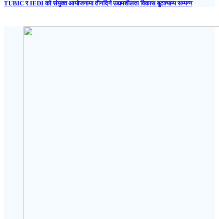
TUBIC र IEDI को संयुक्त आयोजनामा तीनदिने उद्यमशीलता विकास बुटक्याम्प सम्पन्न