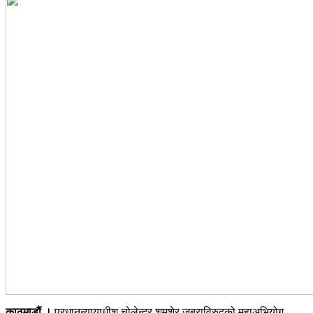
काठमाडौं ।
प्रधानन्यायाधीश चोलेन्द्र शमशेर जबराविरुद्वको महाअभियोग