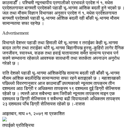
काठमाडौँ । पश्चिमी न्यूनचापीय प्रणालीको प्रभावले प्रदेश नं १, मधेस
प्रदेशलगायत बागमती प्रदेशको पहाडी भू–भागमा आंशिक बदली हुने भएको छ ।
जल तथा मौसम विज्ञान विभागका अनुसार प्रदेश नं १, मधेस प्रदेशलगायत
बागमती प्रदेशको पहाडी भू–भागमा आंशिक बदली रही बाँकी भू–भागमा मौसम
सामान्यतया सफा रहनेछ ।
Advertisement
विभागले देशभर पहाडी तथा हिमाली धेरै भू–भागमा र तराईका केही भू–भागमा
बादल लागेर तथा तराईका थोरै भू–भागमा बिहानीपख हुस्सु–कुहिरो लागेर दैनिक
जनजीवन, स्वास्थ्य, सडक तथा हवाई यातायातमा समेत सामान्य प्रभाव पर्न
सक्ने सम्भावना रहेकाले आवश्यक सावधानी तथा सतर्कता अपनाउन अनुरोध
गरेको छ ।
राति देशको पहाडी भू–भागमा आंशिकदेखि सामान्य बदली रही बाँकी भू–भागमा
मौसम आंशिक बदलीदेखि सामान्यतया सफा रहने बताइएको छ । महाशाखाको
पछिल्लो विवरणानुसार आज काठमाडौँ उपत्यकाको न्यूनतम तापक्रम तीन
दशमलव आठ डिग्री र अधिकमत तापक्रम १९ दशमलव दुई डिग्री सेल्सियस
रहेको छ । त्यस्तै आज सबैभन्दा कम जिरीको न्यूनतम तापक्रम माइन एक
दशमलव छ डिग्री सेल्सियस र सबैभन्दा बढी दिपायलको अधिकतम तापक्रम
२३ दशमलव पाँच डिग्री सेल्सियस रहेको छ ।-रासस
आइतबार, माघ ०१, २०७९ मा प्रकाशित
तपाईको प्रतिक्रिया