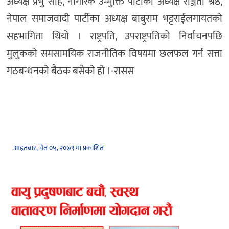
अध्यक्ष प्रभु साह, नागरिक उन्मुक्ति पार्टीका अध्यक्ष रञ्जिता श्रेष्ठ,
नेपाल समाजवादी पार्टीका अध्यक्ष बाबुराम भट्टराईलगायतको
सहभागिता थियो । राष्ट्रपति, उपराष्ट्रपतिको निर्वाचनपछि
मुलुकको समसामयिक राजनीतिक विषयमा छलफल गर्न सत्ता
गठबन्धनको बैठक बसेको हो ।-रासस
आइतबार, चैत ०५, २०७९ मा प्रकाशित