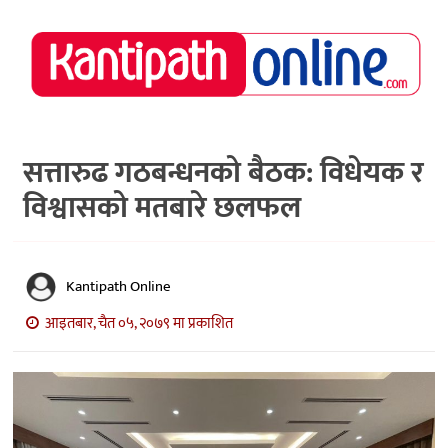
राष्ट्रिय
समाचार
मध्य
नेपाल
सत्तारुढ गठबन्धनको बैठक: विधेयक र
विश्वासको मतबारे छलफल
अर्थ/
पर्यटन
मनोरञ्जन
Kantipath Online
स्वास्थ्य
आइतबार, चैत ०५, २०७९ मा प्रकाशित
खेलकुद
अन्तर्वार्ता/
विचार