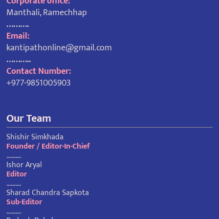
Corporate office:
Manthali, Ramechhap
……….
Email:
kantipathonline@gmail.com
………..
Contact Number:
+977-9851005903
Our Team
Shishir Simkhada
Founder / Editor-In-Chief
……….
Ishor Aryal
Editor
……….
Sharad Chandra Sapkota
Sub-Editor
……….