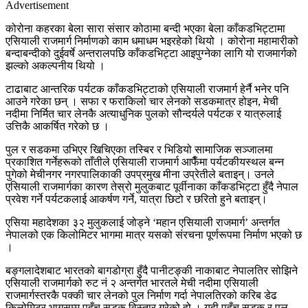
Advertisement
कोरोना कहरका बेला सारा संसार कोठामा बन्दी भएका बेला काँकडभिट्टामा
एसियाली राजमार्ग निर्माणको काम धमाधम भइरहेको थियो । कोरोना महामारीको
बन्दाबन्दीको दुईवर्षे अन्तरालपछि काँकडभिट्टा आइपुग्नेका लागि यो राजमार्गको
झल्को अकल्पनीय थियो ।
टाढाबाट आन्तरिक पर्यटक काँकडभिट्टाको एसियाली राजमार्ग हेर्नै भनेर पनि
आउने गरेका छन् । सफा र फराकिलो चार लेनको सडकमात्र होइन, मेची
नदीमा निर्मित चार लेनकै अत्याधुनिक पुलको सौन्दर्यले पर्यटक र यात्रुलाई
उत्तिकै आकर्षित गरेको छ ।
पुल र सडकमा उभिएर खिचिएका तस्बिर र भिडियो सामाजिक सञ्जालमा
प्रकाशित गर्नेहरूको ताँतीले एसियाली राजमार्ग आफैँमा पर्यटकीयस्थल बन्न
पुगेको मेचीनगर नगरपालिकाकी उपप्रमुख मीना उप्रेतीले बताइन्। उनले
एसियाली राजमार्गका कारण तेस्रो मुलुकबाट पूर्वीनाका काँकडभिट्टा हुँदै नेपाल
प्रवेश गर्ने पर्यटकलाई आकर्षण गर्ने, यात्रा छिटो र छरितो हुने बताइन्।
एसिया महादेशका ३२ मुलुकलाई जोड्ने ‘महान एसियाली राजमार्ग’ अन्तर्गत
नेपालको एक किलोमिटर भागमा मात्र यसको संरचना पूर्णरूपमा निर्माण भएको छ
।
बङ्गलादेशबाट भारतको बागडोग्रा हुँदै पानीटङ्की नाकाबाट नेपालतिर सोझिने
एसियाली राजमार्गको रुट नं २ अन्तर्गत भारतले मेची नदीमा एसियाली
राजमार्गस्तरकै पक्की चार लेनको पुल निर्माण गर्दा नेपालतिरको करिब डेढ
किलोमिटर भागसम्म पहुँच सडक विस्तार गरेको हो । यही पहुँच सडक र पुल