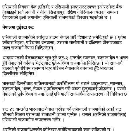
एसियाली विकास बैंक (एडिबी) र एसियाली इनफ्रास्ट्रक्चर इन्भेस्टमेन्ट बैंक
(एआइइबी)को लगानी र चीन, सिङ्गापुर, दक्षिण कोरियालगायतका सम्पन्न
देशहरूको ठूलो लगानीमा एसियाली राजमार्गको विस्तार भइरहेको छ ।
नेपालमा दुईवटा रुट
एसियाली राजमार्गको स्वीकृत रुटमा नेपाल चारै दिशाबाट समेटिएको छ । पूर्वमा
काँकडभिट्टा, पश्चिममा वनबासा, उत्तरमा तातोपानी र दक्षिणमा वीरगञ्जबाट
उक्त राजमार्ग नेपाल भित्रिनेछन् ।
थाइल्याण्डको बैङ्ककबाट सुरु हुने रुट-२ अन्तर्गत म्यान्मार, बङ्गलादेश र भारत
हुँदै नेपालको काँकडभिट्टाबाट पूर्व-पश्चिम राजमार्गमा मिसिन्छ । यो राजमार्ग
हालको पूर्वपश्चिम राजमार्ग भएर पश्चिम नेपालको वनबासा हुँदै भारतको
दिल्लीतर्फ सोझिनेछ ।
भारतको दिल्लीबाट पाकिस्तानको कराँचीसम्म यो रुटले थाइल्याण्ड, म्यान्मार,
बङ्गलादेश, भारत, नेपाल र पाकिस्तान गरी छवटा मुलुकलाई जोड्नेछ । यसले
नेपालको पूर्वपश्चिम राजमार्गलाई एसियाली राजमार्गमा रूपान्तरण गर्ने निश्चित छ
।
रुट-४२ अन्तर्गत भारतबाट नेपाल प्रवेश गर्ने एसियाली राजमार्गको अर्को रुट
चीनको तिब्बत प्रान्तको राजधानी ल्हासा पुग्नेछ । यसले अरनिको राजमार्गलाई
एसियाली राजमार्गमा रूपान्तरण गर्नेछ ।
अरनिको राजमार्गअन्तर्गत कोटेश्वर-सूर्यविनायकको काम सकिएको छ ।