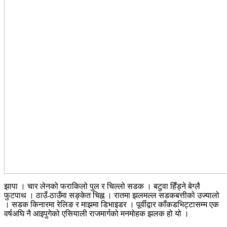
झापा । चार लेनको फराकिलो पुल र चिल्लो सडक । बटुवा हिँड्ने बेग्लै
फुटपाथ । ठाउँ-ठाउँमा सङ्केत चिह्न । रातमा झलमल्ल सडकबत्तीको उज्यालो
। सडक किनारमा रेलिङ र माझमा डिभाइडर । पूर्वीद्वार काँकडभिट्टासम्म एक
वर्षअघि नै आइपुगेको एसियाली राजमार्गको मनमोहक झलक हो यो ।