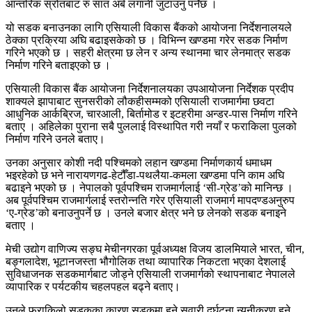
आन्तरिक स्रोतबाट रु सात अर्ब लगानी जुटाउनु पर्नेछ ।
यो सडक बनाउनका लागि एसियाली विकास बैंकको आयोजना निर्देशनालयले
ठेक्का प्रक्रिया अघि बढाइसकेको छ । विभिन्न खण्डमा गरेर सडक निर्माण
गरिने भएको छ । सहरी क्षेत्रमा छ लेन र अन्य स्थानमा चार लेनमात्र सडक
निर्माण गरिने बताइएको छ ।
एसियाली विकास बैंक आयोजना निर्देशनालयका उपआयोजना निर्देशक प्रदीप
शाक्यले झापाबाट सुनसरीको लौकहीसम्मको एसियाली राजमार्गमा छवटा
आधुनिक आर्कब्रिज, चारआली, बिर्तामोड र इटहरीमा अन्डर-पास निर्माण गरिने
बताए । अहिलेका पुराना सबै पुललाई विस्थापित गरी नयाँ र फराकिला पुलको
निर्माण गरिने उनले बताए।
उनका अनुसार कोशी नदी पश्चिमको लहान खण्डमा निर्माणकार्य धमाधम
भइरहेको छ भने नारायणगढ-हेटौँडा-पथलैया-कमला खण्डमा पनि काम अघि
बढाइने भएको छ । नेपालको पूर्वपश्चिम राजमार्गलाई ‘सी-ग्रेड’को मानिन्छ ।
अब पूर्वपश्चिम राजमार्गलाई स्तरोन्नति गरेर एसियाली राजमार्ग मापदण्डअनुरुप
‘ए-ग्रेड’को बनाउनुपर्ने छ । उनले बजार क्षेत्र भने छ लेनको सडक बनाइने
बताए ।
मेची उद्योग वाणिज्य सङ्घ मेचीनगरका पूर्वअध्यक्ष विजय डालमियाले भारत, चीन,
बङ्गलादेश, भूटानजस्ता भौगोलिक तथा व्यापारिक निकटता भएका देशलाई
सुविधाजनक सडकमार्गबाट जोड्ने एसियाली राजमार्गको स्थापनाबाट नेपालले
व्यापारिक र पर्यटकीय चहलपहल बढ्ने बताए।
उनले फराकिलो सडकका कारण सडकमा हुने सवारी दुर्घटना न्यूनीकरण हुने,