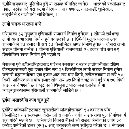
सूर्यविनायकबाट धुलिखेल हुँदै यो सडक चीनतिर जानेछ । भारतको रक्सौलबाट
नेपाल प्रवेश गर्ने यस रुटमा वीरगञ्ज, नारायणगढ, काठमाडौँ, धुलिखेल,
बाह्रबिसे र तातोपानी जोडिनेछन् ।
लामो सडक भारतमा बन्ने
एसियाका ३२ मुलुकमा एसियाली राजमार्ग निर्माण हुनेछन् । सोमध्ये सबैभन्दा
लामो खण्ड भारतमा निर्माण हुने बताइएको छ । छिमेकी मुलुक भारतमा उक्त
राजमार्गको २७ हजार नौ सय ८७ किलोमिटर खण्ड निर्माण हुनेछ । दोस्रो लामो
सडक चीनमा बन्नेछ । चीनमा एसियाली राजमार्गको २५ हजार पाँच सय ७९
किलोमिटर खण्ड निर्माण हुने भएको छ ।
नेपालमा पूर्व काँकडभिट्टाबाट पश्चिम वनबासा र उत्तर तातोपानीबाट दक्षिण
वीरगञ्जसम्मको एक हजार तीन सय २१ किलोमिटर लामो सडक निर्माण हुनेछ ।
यसैगरी बङ्गलादेशमा एक हजार आठ सय चार किमी, श्रीलङ्कामा छ सय ५०
किमी, पाकिस्तानमा पाँच हजार तीन सय ७७ किमी र भूटानमा दुई सय ७६ किमी
सडक बन्ने भएको छ । भूटानको थिम्पुबाट भारत-बङ्गलादेश सीमा
च्याङ्ग्राबन्धसम्म एसियाली राजमार्गले जोडिने छ ।
पूर्वमा असारदेखि काम सुरु हुने
पूर्वतिर काँकडभिट्टाबाट सुनसरीको लौकहीसम्मको ९५ दशमलव पाँच
किलोमिटर सडकखण्डमा एसियाली राजमार्गअन्तर्गत सडक तथा पुल निर्माणकार्य
सुरु गरिने भएको छ । एसियाली विकास बैंकले सो सडक निर्माणका लागि ३०
करोड अमेरिकी डलर (रु ३८ अर्ब) बराबरको ऋण स्वीकृत गरेको छ । नेपालले