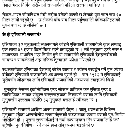
नेपालभित्र निर्मित एसियाली राजमार्गको पहिलो संरचना मानिन्छ ।
नेपाल-भारत सीमास्थित मेची नदीमा बनेको पक्की छ लेनको पुल सात सय ९०
मिटर लामो रहेको छ । छ लेनको पाँच सय मिटर पहुँचमार्गले काँकडभिट्टाको
मुख्य बजारलाई जोडेको छ ।
के हो एसियाली राजमार्ग?
एसियाका ३२ मुलुकलाई स्थलमार्गले जोड्ने एसियाली राजमार्गको कूल लम्बाइ
एक लाख ४१ हजार किलोमिटर रहने बताइएको छ । सबै मुलुकमा एउटै स्तर र
मापदण्डमा आधारित भएर निर्माण हुने यो राजमार्गले एसियाली देशहरूबीचको
सम्बन्ध र सम्पर्कलाई अझ नजिक तुल्याउने अपेक्षा गरिएको छ ।
स्थलमार्गबाट एसियाका देशलाई जोडेर व्यापार र पर्यटन प्रवर्द्धन गर्ने मूल उद्देश्य
बोकेको एसियाली राजमार्गको अवधारणा पुरानै हो । सन् १९९२ मै एसियालाई
युरोपसँग जोड्नका लागि एसियाली राजमार्गको अवधारणा ल्याइएको थियो ।
‘युनाइटेड नेसन्स इकोनोमिक्स एण्ड सोसल कमिसन फर एसिया एण्ड द
प्यासिफिक’ नामक संयुक्त राष्ट्रसङ्घको निकायले यसका लागि एसियाली
मुलुकसँग प्रस्ताव गरेपछि ३२ मुलुकले यसलाई स्वीकार गरे ।
एसियाली राजमार्ग आफैँमा अलग राजमार्ग होइन । चालु अवस्थाकै विभिन्न
मुलुकमा रहेका अन्तरदेशीय राजमार्गहरूको सञ्जालका रूपमा यसको पुनःनिर्माण
भइरहेको हो । पुराना राजमार्गलाई नै नयाँ नक्साङ्कन गरेर राजमार्गलाई ‘क’
श्रेणीमा पुनःनिर्माण गरिने कार्य हाल तीव्ररूपमा भइरहेको छ ।