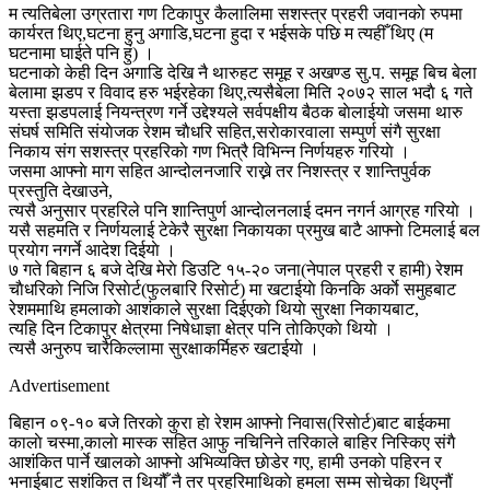
म त्यतिबेला उग्रतारा गण टिकापुर कैलालिमा सशस्त्र प्रहरी जवानकाे रुपमा
कार्यरत थिए,घटना हुनु अगाडि,घटना हुदा र भईसके पछि म त्यहीँ थिए (म
घटनामा घाईते पनि हुं) ।
घटनाकाे केही दिन अगाडि देखि नै थारुहट समूह र अखण्ड सु.प. समूह बिच बेला
बेलामा झडप र विवाद हरु भईरहेका थिए,त्यसैबेला मिति २०७२ साल भदाै ६ गते
यस्ता झडपलाई नियन्त्रण गर्ने उद्देश्यले सर्वपक्षीय बैठक बाेलाईयाे जसमा थारु
संघर्ष समिति संयाेजक रेशम चाैधरि सहित,सराेकारवाला सम्पुर्ण संगै सुरक्षा
निकाय संग सशस्त्र प्रहरिकाे गण भित्रै विभिन्न निर्णयहरु गरियाे ।
जसमा आफ्नाे माग सहित आन्दोलनजारि राख्ने तर निशस्त्र र शान्तिपुर्वक
प्रस्तुति देखाउने,
त्यसै अनुसार प्रहरिले पनि शान्तिपुर्ण आन्दाेलनलाई दमन नगर्न आग्रह गरियाे ।
यसै सहमति र निर्णयलाई टेकेरै सुरक्षा निकायका प्रमुख बाटै आफ्नाे टिमलाई बल
प्रयाेग नगर्ने आदेश दिईयाे ।
७ गते बिहान ६ बजे देखि मेराे डिउटि १५-२० जना(नेपाल प्रहरी र हामी) रेशम
चाैधरिकाे निजि रिसाेर्ट(फुलबारि रिसाेर्ट) मा खटाईयाे किनकि अर्काे समुहबाट
रेशममाथि हमलाकाे आशंकाले सुरक्षा दिईएकाे थियाे सुरक्षा निकायबाट,
त्यहि दिन टिकापुर क्षेत्रमा निषेधाज्ञा क्षेत्र पनि ताेकिएकाे थियाे ।
त्यसै अनुरुप चारैकिल्लामा सुरक्षाकर्मिहरु खटाईयाे ।
Advertisement
बिहान ०९-१० बजे तिरकाे कुरा हाे रेशम आफ्नाे निवास(रिसाेर्ट)बाट बाईकमा
कालाे चस्मा,कालाे मास्क सहित आफु नचिनिने तरिकाले बाहिर निस्किए संगै
आशंकित पार्ने खालकाे आफ्नाे अभिव्यक्ति छाेडेर गए, हामी उनकाे पहिरन र
भनाईबाट सशंकित त थियौँ नै तर प्रहरिमाथिकाे हमला सम्म साेचेका थिएनौं