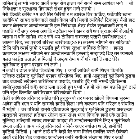
हामिलाई लाग्याे सायद अर्काे समूह संग झडप गर्न सक्ने सम्म आशंका भयाे । जाे
निषेधाज्ञा र सुरक्षाका हिसाबले संभव हुदैन भन्ने लाग्याे ।
मेराे डिउटि करिब ११ बजे तिर फेरियाे र म व्यारेक तिर फर्किए, फर्केपछि खाना
खादैथियाैं सायद सबैजनाले खाईसकेका पनि थिएनौं त्यतिबेलै टिकापुर भैंसी हाट
बजार क्षेत्रबाट आन्दोलनकारि हरु निषेधाज्ञा क्षेत्र तेाडेर सुरक्षाकर्मी लाई नै
पछाडि गर्दै उग्र रुपमा अगाडि बढ्दैछन भन्ने खबर संगै थप सुरक्षाकर्मि बाेलाईयाे
जसमा म पनि सामेल भए र संगै थप टाेलिमा सशस्त्र प्रहरी उपरीक्षक(SP)
लक्ष्मण सिंह, स्व.प्रहरी बरिस्ठ उपरीक्षक(SSP) लक्ष्मण न्याैपाने सर सहितकाे
टाेलि पनि त्यहाँ पुग्याे र पछाडि हुदै गरेका सुरक्षा कर्मिहरु राेकिए । हाम्रा
कमाण्डर लक्ष्मण न्याैपाने सर आन्दाेलनकारि हरुलाई सम्झाउदै थिए तर त्यसकाे
गलत फाईदा उठाउदै हामिलाई नै अप्ठ्याराेमा पार्ने गरि चारैतिरबाट घेरेर
गुलेलिबाट ढुङ्गा प्रहार गर्न लागे ।
म लाठी र ढाल सहित डिउटिमा थिए । त्यहाँ लाठिले कामै थिएन किनकि
उनिहरु टाढैबाट गुलेलिले प्रहार गरिरहेका थिए, हामी आफुलाई गुलेलिकाे ढुङ्गा
बाट बचाउदै सबैजना चारैतिरबाट पछाडि, पछाडि हुँदै गयाैं नभन्दै एकैछिनमा
हामी(सुरक्षाकर्मि सबै) एकठाउमा डल्लाे हुन पुग्यौं र हामी संग अब पछाडि हुने ठाउँ
पनि रहेन किनकि चारैतिरबाट घेरिसकेकाे थियाे ।
केही साथिहरु हतियार सहित पनि हुनुहुन्थ्यो तर फायर खाेल्ने बिषयमा सुरुमा
आदेश पनि भएन र यति सम्मकाे हमला हाेला भन्ने कल्पना पनि गरिएन र संयमित
नै भईयाे । तर पछिकाे हाम्राे एकैठाउकाे गुल्ट्याई र गुलेलिकाे ढुङ्गा असङ्ख्य
मात्राकाे प्रहारले हतियार खाेल्न सम्म संभव भएन किनकि हामी एकै ठाउँमा
गुल्टिदा अल्झियाैं सायद त्यसकाे फाईदा ती आन्दोलनकारिले लिए र गुलेलिकाे
हमला लाठि र अन्य घरेलु हतियारले नजिकै आएर बर्षाउन थाले, हामी धेरै
कुटियाैं,पिटियाैं । भाग्ने ठाउँ पनि केही बेर सम्म मिलेन एकतिर घरले छेकेकाे
अर्काे दुई तिर राेड जहाबाट आन्दोलन कारि सयौंकाे संख्यामा थिए र अर्काे