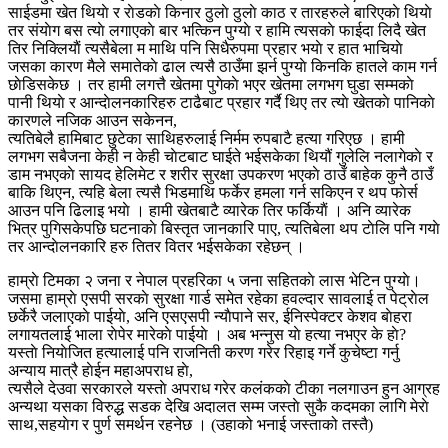
साईडमा खेत थियाे र राेडकाे किनार ठुलाे ठुलाे काठ र तारहरुले बारिएकाे थियाे
तर संयाेग बस त्याे लगाएकाे बार भत्किन पुग्याे र हामि त्यसकाे फाईदा लिदै खेत
तिर निक्लियाैं त्यसैबेला म माथि पनि सिधैरुपमा प्रहार भयाे र हात भाचियाे
जसका कारण मैले समातेकाे ढाल त्यसै ठाउँमा झर्न पुग्याे किनकि हातले काम गर्न
छाेडिसकेछ । तर हामी लगत्तै खेतमा पुगेकाे भएर खेतमा लगभग घुडा सम्मकाे
पानी थियाे र आन्दाेलनकारिहरु टाढैबाट प्रहार गर्दै थिए तर त्याे खेतकाे पानिकाे
कारणले नजिक आउन सकेनन,
त्यतिबेलै हामिबाट छुटेका साथिहरुलाई निर्मम रुपबाटै हत्या गरिएछ । हामी
लगभग सबैजना केही न केही चाेटबाट घाईते भईसकेका थियौं गुलेलि नलागेकाे र
डाम नभएकाे सायद हेलिमेट र शरीर सुरक्षा उपकरण भएकाे ठाउँ बाहेक कुनै ठाउँ
बाकि थिएन, त्यहि बेला त्यसै भिडमाथि फर्केर हमला गर्न सकिएन र थप फाेर्स
आउन पनि ढिलाइ भयाे । हामी खेतबाटै व्यारेक तिर फर्कियाैं । अनि व्यारेक
भित्र पुगिसकेपछि घटनाकाे बिस्तृत जानकारि पाए, त्यतिबेला थप टाेलि पनि गयाे
तर आन्दाेलनकारि हरु तितर वितर भईसकेका रहेछन् ।
हाम्राे टिमका २ जना र नेपाल प्रहरिका ५ जना सहितकाे लास भेटिन पुग्याे।
जसमा हाम्राे एसपी सरकाे सुरक्षा गार्ड समेत रहेका हवल्दार सावलाई त पेट्राेल
छर्केरै जलाएकाे पाईयाे, अनि एसएसपी न्याैपाने सर, ईनिस्पेक्टर केशव बाेहरा
लगायतलाई भाला राेपेर मारेकाे पाईयाे । अब भन्नुस याे हत्या नभएर के हाे?
यस्ताे नियाेजित हत्यालाई पनि राजनिती करण गरेर रिहाइ गर्ने कुचेष्टा गर्नु
अन्याय मात्रै हाेईन महाअपराध हाे,
त्यसैले देउवा सरकारले यस्ताे अपराध गरेर कलंककाे टीका नलगाउन हुन आग्रह
अन्यथा यसका विरुद्ध सडक देखि अदालत सम्म जस्ताे सुकै कदमका लागि मेराे
साथ,सहयाेग र पुर्ण समर्थन रहनेछ । (उहाको भनाई जस्ताको तस्तै)