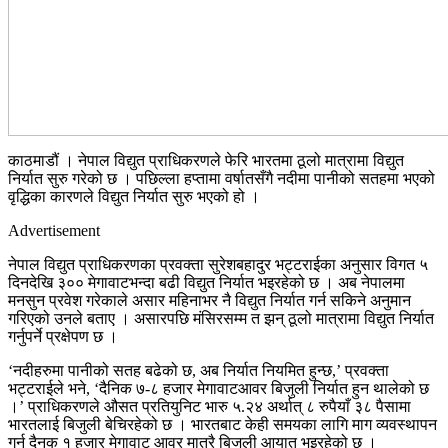
काठमाडौं । नेपाल विद्युत प्राधिकरणले फेरि भारतमा ठूलो मात्रामा विद्युत
निर्यात सुरु गरेको छ । पछिल्ला हप्तामा वर्षातसँगै नदीमा पानीको सतहमा भएको
वृद्धिका कारणले विद्युत निर्यात सुरु भएको हो ।
Advertisement
नेपाल विद्युत प्राधिकरणका प्रवक्ता सुरेशबहादुर भट्टराईका अनुसार विगत ५
दिनदेखि ३०० मेगावाटभन्दा बढी विद्युत निर्यात भइरहेको छ । अब नेपालमा
मनसुन प्रवेश गरेकाले असार महिनाभर नै विद्युत निर्यात गर्न सकिने अनुमान
गरिएको उनले बताए । असारपछि मंसिरसम्म त झन् ठूलो मात्रामा विद्युत निर्यात
गर्नुपर्ने प्रक्षेपण छ ।
‘नदीहरुमा पानीको सतह बढेको छ, अब निर्यात नियमित हुन्छ,’ प्रवक्ता
भट्टराईले भने, ‘दैनिक ७-८ हजार मेगावाटआवर बिजुली निर्यात हुन थालेको छ
।’ प्राधिकरणले औसत प्रतियुनिट भारु ५.२४ अर्थात् ८ रुपैयाँ ३८ पैसामा
भारतलाई बिजुली बेचिरहेको छ । भारतबाट केही समयका लागि माग व्यवस्थापन
गर्न दैनक १ हजार मेगावाट आवर मात्रै बिजुली आयात भइरहेको छ ।