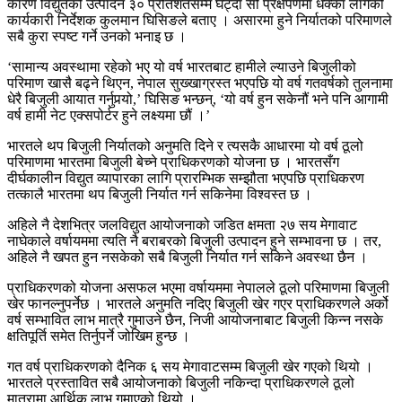
कारण विद्युतको उत्पादन ३० प्रतिशतसम्म घट्दा सो प्रक्षेपणमा धक्का लागेको
कार्यकारी निर्देशक कुलमान घिसिङले बताए । असारमा हुने निर्यातको परिमाणले
सबै कुरा स्पष्ट गर्ने उनको भनाइ छ ।
‘सामान्य अवस्थामा रहेको भए यो वर्ष भारतबाट हामीले ल्याउने बिजुलीको
परिमाण खासै बढ्ने थिएन, नेपाल सुख्खाग्रस्त भएपछि यो वर्ष गतवर्षको तुलनामा
धेरै बिजुली आयात गर्नुपर्‍यो,’ घिसिङ भन्छन्, ‘यो वर्ष हुन सकेनौं भने पनि आगामी
वर्ष हामी नेट एक्सपोर्टर हुने लक्ष्यमा छौं ।’
भारतले थप बिजुली निर्यातको अनुमति दिने र त्यसकै आधारमा यो वर्ष ठूलो
परिमाणमा भारतमा बिजुली बेच्ने प्राधिकरणको योजना छ । भारतसँग
दीर्घकालीन विद्युत व्यापारका लागि प्रारम्भिक सम्झौता भएपछि प्राधिकरण
तत्कालै भारतमा थप बिजुली निर्यात गर्न सकिनेमा विश्वस्त छ ।
अहिले नै देशभित्र जलविद्युत आयोजनाको जडित क्षमता २७ सय मेगावाट
नाघेकाले वर्षायममा त्यति नै बराबरको बिजुली उत्पादन हुने सम्भावना छ । तर,
अहिले नै खपत हुन नसकेको सबै बिजुली निर्यात गर्न सकिने अवस्था छैन ।
प्राधिकरणको योजना असफल भएमा वर्षायममा नेपालले ठूलो परिमाणमा बिजुली
खेर फानल्नुपर्नेछ । भारतले अनुमति नदिए बिजुली खेर गएर प्राधिकरणले अर्को
वर्ष सम्भावित लाभ मात्रै गुमाउने छैन, निजी आयोजनाबाट बिजुली किन्न नसके
क्षतिपूर्ति समेत तिर्नुपर्ने जोखिम हुन्छ ।
गत वर्ष प्राधिकरणको दैनिक ६ सय मेगावाटसम्म बिजुली खेर गएको थियो ।
भारतले प्रस्तावित सबै आयोजनाको बिजुली नकिन्दा प्राधिकरणले ठूलो
मात्रामा आर्थिक लाभ गुमाएको थियो ।