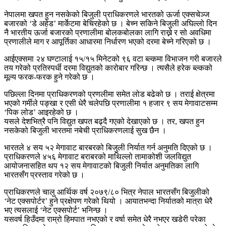
नेपालमा खपत हुन नसकेको बिजुली प्राधिकरणले भारतको ऊर्जा एक्सचेञ्ज
बजारको ‘डे अहेड’ मार्केटमा बेचिरहेको छ । बेच्न सकिने बिजुली अघिल्लो दिन
नै भारतीय ऊर्जा बजारको प्रणालीमा बोलकबोलका लागि राख्ने र सो अवधिमा
प्रणालीले माग र आपूर्तिका आधारमा निर्धारण भएको दरमा बेच्ने गरिएको छ ।
आईएक्समा २४ घण्टालाई १५/१५ मिनेटको ९६ वटा ब्ल्कमा विभाजन गरी बजारले
तय गरेको प्रतिस्पर्धी दरमा विद्युतको कारोबार गरिन्छ । त्यसैले हरेक ब्ल्कको
मूल्य फरक-फरक हुने गरेको छ ।
पछिल्ला दिनमा प्राधिकरणको प्रणलीमा समेत लोड बढेको छ । तराई क्षेत्रमा
भएको गर्मीले पङ्खा र एसी धेरै चलेपछि प्रणालीमा १ हजार ९ सय मेगावाटसम्म
‘पिक लोड’ आइरहेको छ ।
यसले देशभित्रै पनि विद्युत खपत बढ्दै गएको देखाएको छ । तर, खपत हुन
नसकेको बिजुली भारतमा नबेची प्राधिकरणलाई सुख छैन ।
भारतले ४ सय ५२ मेगावाट बारबरको बिजुली निर्यात गर्न अनुमति दिएको छ ।
प्राधिकरणले ४५६ मेगावाट बराबरको माथिल्लो तामाकोशी जलविद्युत
आयोजनासहित थप १२ सय मेगावाटको बिजुली निर्यात अनुमतिका लागि
भारतसँग प्रस्ताव गरेको छ ।
प्राधिकरणले चालु आर्थिक वर्ष २०७९/८० भित्र नेपाल भारतसँग बिजुलीको
‘नेट एक्सपोर्टर’ हुने प्रक्षेपण गरेको थियो । आयातभन्दा निर्यातको मात्रा धेरै
भए त्यसलाई ‘नेट एक्सपोर्ट’ भनिन्छ ।
यसवर्ष हिउँदमा राम्रो हिमपात नभएको र वर्षा समेत धेरै नभएर खडेरी परेका