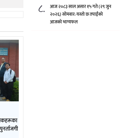
८.
आज २०८३ साल असार १५ गते (२९ जुन
२०२६) साेमवार: यस्तो छ तपाईंको
आजको भाग्यफल
क्षकहरूका
पुनर्ताजगी