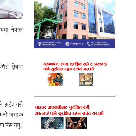
िषयमा नेपाल
त क्षेत्रमा
ि अटेर गरी
स् भनी जवाफ
पेस गर्नु,’