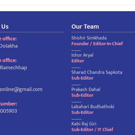
 Us
Our Team
Shishir Simkhada
 office:
Founder / Editor-In-Chief
 Dolakha
……….
Ishor Aryal
 office:
Editor
……….
, Ramechhap
Sharad Chandra Sapkota
Sub-Editor
……….
honline@gmail.com
Prakash Dahal
Sub-Editor
………..
Number:
Labahari Budhathoki
1005903
Sub-Editor
………..
Kabi Raj Giri
Sub-Editor / IT Chief