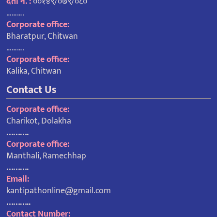
दर्ता नं. :
००१४९/०७९/०८०
……….
Corporate office:
Bharatpur, Chitwan
……….
Corporate office:
Kalika, Chitwan
Contact Us
Corporate office:
Charikot, Dolakha
……….
Corporate office:
Manthali, Ramechhap
……….
Email:
kantipathonline@gmail.com
………..
Contact Number: