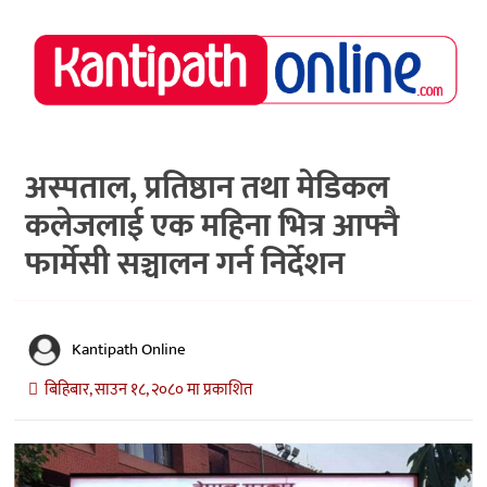
राष्ट्रिय
समाचार
मध्य
नेपाल
अस्पताल, प्रतिष्ठान तथा मेडिकल
कलेजलाई एक महिना भित्र आफ्नै
अर्थ/
पर्यटन
फार्मेसी सञ्चालन गर्न निर्देशन
मनोरञ्जन
स्वास्थ्य
Kantipath Online
खेलकुद
बिहिबार, साउन १८, २०८० मा प्रकाशित
अन्तर्वार्ता/
विचार