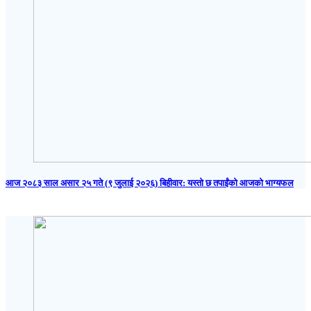
आज २०८३ साल असार २५ गते (९ जुलाई २०२६) बिहीवार: यस्तो छ तपाईंको आजको भाग्यफल