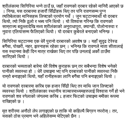
श्रीलंकामा सिगिरिया भन्ने ठाउँ छ, जहाँ रावणको दरबार रहेको मानिदै आएको छ
। निन्छ, यस दरबारमा हजारौं सिँढीहरू थिए तर पनि रावणसम्म पुग्न
त्यतिबेलाका मानिसहरू लिफ्टको प्रयोग गर्थे । जुन चट्टानमाथी यो दरबार
थियो, त्यो निकै ठूलो र भब्य पनि थियो । यो विश्वास गरिन्छ कि रावणको
साम्राज्य बदुल्लादेखि मध्य श्रीलंकाको अनुराधापुरा, क्यान्डी, पोलोनारुवा र
नुवारा एलियासम्म फैलिएको थियो। यो दरबार कुबेरले बनाएको भनिन्छ ।
सिगिरिया चट्टानमा एक धेरै पुरानो दरबारको अवशेष छ । यहाँ सुदृढ टेरेस्ड
बगैंचा, पोखरी, नहर, झरनाहरू रहेका छन् । भनिन्छ कि रावणले माता सीतालाई
यस स्थानमा केही दिन मात्र राखेका थिए तर पछि उनलाई अर्को ठाउँमा
सारिएको थियो ।
दरबारको भव्यताको बारेमा धेरै विशेष कुराहरू छन् तर सबैभन्दा विशेष भनेको
पानीको व्यवस्था हो । धेरै उचाइमा भए पनि दरबारको पानीको व्यवस्था निकै
राम्रो बनाइएको थियो, यहाँ रानीहरूका लागि बगैंचा पनि बनाइएको थियो ।
यो रावणको दरबारमा करिब एक हजार सिँढी थिए तर माथि जान लिफ्टको
व्यवस्था थियो । श्रीलंकाका स्थानीय सञ्चारमाध्यमहरुलाई विश्वास गर्ने हो भने
रावणको शव रगेलाको जंगलमा करिब ८ हजार फिटको उचाइमा ममीका रूपमा
राखिएको छ ।
मृत शरीरमा अनौठो लेप लगाइएको छ ताकि यो कहिल्यै बिग्रन नपरोस्। तर,
यसको ठोस प्रमाण भने अहिलेसम्म भेटिएको छैन ।