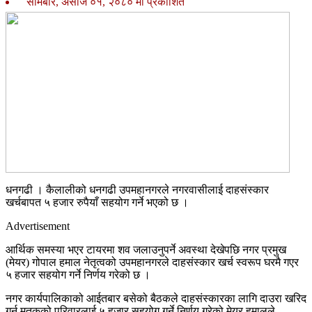
सोमबार, असोज ०१, २०८० मा प्रकाशित
धनगढी । कैलालीको धनगढी उपमहानगरले नगरवासीलाई दाहसंस्कार
खर्चबापत ५ हजार रुपैयाँ सहयोग गर्ने भएको छ ।
Advertisement
आर्थिक समस्या भएर टायरमा शव जलाउनुपर्ने अवस्था देखेपछि नगर प्रमुख
(मेयर) गोपाल हमाल नेतृत्वको उपमहानगरले दाहसंस्कार खर्च स्वरूप घरमै गएर
५ हजार सहयोग गर्ने निर्णय गरेको छ ।
नगर कार्यपालिकाको आईतबार बसेको बैठकले दाहसंस्कारका लागि दाउरा खरिद
गर्न मृतकको परिवारलाई ५ हजार सहयोग गर्ने निर्णय गरेको मेयर हमालले