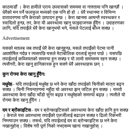
काठमाडौं । केरा हामीले प्राय उपवासको समयमा वा नाश्तामा पनि खान्छौं ।
धेरैको मन पर्ने फलफुल मध्यको एक पनि हो हो । धेरै स्थानमा र विभिन्न
वातावरणमा पनि केराको उत्पादन हुन्छ । केरा खानमा अत्यन्तै स्वस्थकर र
स्वादिलो हुन्छ, तर, केरा यी अवस्थामा खानु फाइदाजनक हुँदैन । उदाहरणका
लागि, यदि तपाईंले धेरै केरा खानुभयो भने, यसले पेटलाई बाँध्न सक्छ ।
Advertisement
यसको मतलब जब तपाइँ धेरै केरा खानुहुन्छ, यसले तपाइँको पेटमा पानी
अवशोषित गर्दछ र त्यसपछि यसले मेटाबोलिक दरलाई सुस्त पार्छ । यसपछि
तपाईलाई कब्जियतको समस्या हुन सक्छ र यो लामो समय्सम्म रहन सक्छ ।
त्यसैगरी, केरा खानु हानिकारक हुन सक्ने धेरै अवस्थाहरू छन् ।
कुन रोगमा केरा खानु हुँदैन:
मधुमेह
– यदि तपाईलाई मधुमेह छ भने केरा खाँदा तपाईको चिनीको मात्रा बढ्न
सक्छ । चिनी नियन्त्रणमा नहुँदा यो अवस्था झन् जटिल हुन सक्छ । यस्तो
अवस्थामा केरा खाँदा चाँडो सुगर बढ्छ र मधुमेहको समस्या बढ्छ । त्यसैले यो
रोगमा केरा खानु हुँदैन ।
दम र ब्रोंकाइटिस
– दम र ब्रोन्काइटिसको अवस्थामा केरा खाँदा हानि हुन सक्छ
। केराले यस अवस्थामा तपाइँको एलर्जीलाई बढाउन सक्छ र ढिलो रिकभरी
निम्त्याउन सक्छ। तसर्थ, यदि तपाईलाई दम वा ब्रोन्काइटिस छ भने केरा
नखानुहोस्। विशेष गरी पूर्ण निको नभएसम्म खाना नखानुहोस् ।