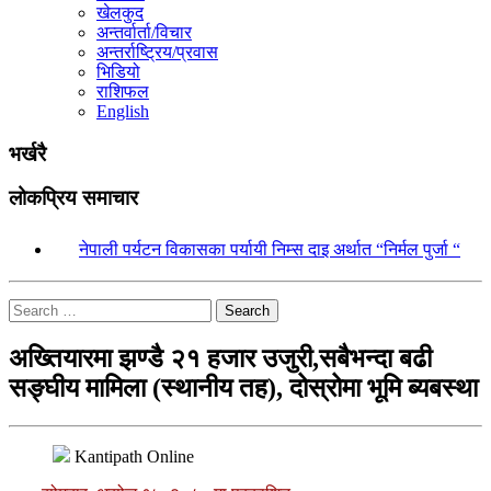
खेलकुद
अन्तर्वार्ता/विचार
अन्तर्राष्ट्रिय/प्रवास
भिडियो
राशिफल
English
भर्खरै
लोकप्रिय समाचार
१.
नेपाली पर्यटन विकासका पर्यायी निम्स दाइ अर्थात “निर्मल पुर्जा “
Search
अख्तियारमा झण्डै २१ हजार उजुरी,सबैभन्दा बढी
सङ्‍घीय मामिला (स्थानीय तह), दोस्रोमा भूमि ब्यबस्था
Kantipath Online