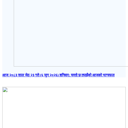
आज २०८३ साल जेठ २३ गते (६ जुन २०२६) शनिवार: यस्तो छ तपाईंको आजको भाग्यफल