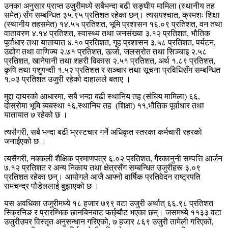
उनका अनुसार प्राप्त उजुरीमध्ये सबैभन्दा बढी सङ्‍घीय मामिला (स्थानीय तह
समेत) सँग सम्बन्धित ३५.९५ प्रतिशत रहेका छन्। त्यसपश्चात, क्रमशः शिक्षा
(स्थानीय तहसमेत) १४.५५ प्रतिशत, भूमि प्रशासन १६.०९ प्रतिशत, वन तथा
वातावरण ४.१४ प्रतिशत, स्वास्थ्य तथा जनसंख्या ३.१२ प्रतिशत, भौतिक
पूर्वाधार तथा यातायात ४.१० प्रतिशत, गृह प्रशासन ३.५८ प्रतिशत, पर्यटन,
उद्योग तथा वाणिज्य २.७१ प्रतिशत, ऊर्जा, जलस्रोत तथा सिञ्चाइ २.५८
प्रतिशत, खानेपानी तथा शहरी विकास २.५१ प्रतिशत, अर्थ १.८९ प्रतिशत,
कृषि तथा पशुपन्‍क्षी १.५२ प्रतिशत र सञ्चार तथा सूचना प्रविधिसँग सम्बन्धित
१.०३ प्रतिशत उजुरी रहेको दाहालले बताए ।
मुद्दा दायरको आधारमा, सबै भन्दा बढी स्थानिय तह (संघिय मामिला) ६६,
दोस्रोमा भूमि ब्यबस्था १६,स्थानिय तह (शिक्षा) ११,भौतिक पूर्वाधार तथा
यातायात ७ रहेको छ ।
त्यसैगरी, सबै भन्दा बढी भ्रस्टचार गर्ने अधिकृत स्तरका कर्मचारी रहरको
जनाईएको छ ।
त्यसैगरी, नक्कली शैक्षिक प्रमाणपत्र ६.०२ प्रतिशत, गैरकानुनी सम्पत्ति आर्जन
७.१२ प्रतिशत र अन्य निकाय तथा क्षेत्रसँग सम्बन्धित उजुरीहरू ३.०९
प्रतिशत रहेका छन्। आयोगले आजै आफ्नो वार्षिक प्रतिवेदन राष्ट्रपति
रामचन्द्र पौडेललाई बुझाएको छ ।
यस अवधिका उजुरीमध्ये १८ हजार ७९९ वटा उजुरी अर्थात् ६६.९८ प्रतिशत
स्क्रिनिङ र प्रारम्भिक छानबिनबाट फर्छ्यौट भएका छन्। जसमध्ये ११३३ वटा
उजुरीउपर विस्तृत अनुसन्धान गरिएको, ७ हजार ८६९ उजुरी तामेली गरिएको,