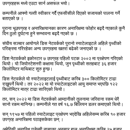
उपग्रहहरू मध्ये एउटा सार्न असफल भयो।
कम्पनीले आफ्नो गल्ती स्वीकार गर्दै एफसीसीले दिएको सजायको पालना गर्ने
बताएको छ ।
पुराना भूउपग्रह र अन्तरिक्षयानका कारण अन्तरिक्षमा फोहोर बढ्दै गएकाले कुनै
दिन ठुलो दुर्घटना हुने सम्भावना बढ्दै गएको छ ।
संघीय सञ्चार आयोगले डिस नेटवर्कको पुरानो स्याटेलाइटले अहिले पृथ्वीको
परिक्रमा गरिरहेका अन्य उपग्रहमा खतरा बढेको जनाएको छ ।
डिश नेटवर्कको इकोस्टार ७ उपग्रह पहिलो पटक २००२ मा प्रक्षेपण गरिएको
थियो। यो जियोस्टेशनरी कक्षामा थियो, जुन पृथ्वीको सतहबाट ३६ हजार
किलोमिटर माथिबाट सुरु हुन्छ।
डिस नेटवर्कले यो स्याटेलाइटलाई पृथ्वीबाट करिब ३०० किलोमिटर टाढा
राख्नुपर्ने थियो। तर २०२२ मा यो स्याटेलाइटको आयु समाप्त भएपछि १२२
किलोमिटर मात्र टाढा सारिएको थियो।
तर, सन् २०२२ मा डिस नेटवर्कको आम्दानीको तुलनामा जरिवाना रकम धेरै
सानो रकम मानिन्छ। कम्पनीले गत वर्ष १६.७ बिलियन डलर कमाएको थियो।
सन् १९५७ मा पहिलो स्याटेलाइट प्रक्षेपण भएदेखि अहिलेसम्म करिब १० हजार
उपग्रह अन्तरिक्षमा पठाइसकेका छन् ।
अमेरिकी अन्तरिक्ष एजेन्सी नासाका अनुसार हाल अन्तरिक्षमा करिब २५ हजार