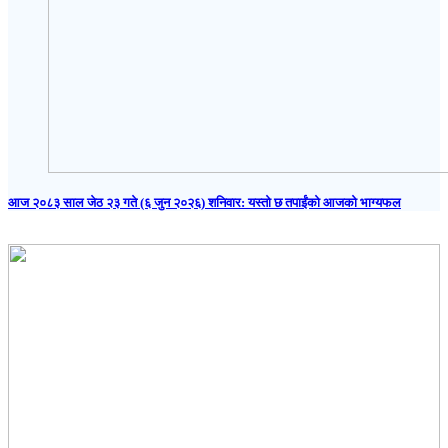
आज २०८३ साल जेठ २३ गते (६ जुन २०२६) शनिवार: यस्तो छ तपाईंको आजको भाग्यफल