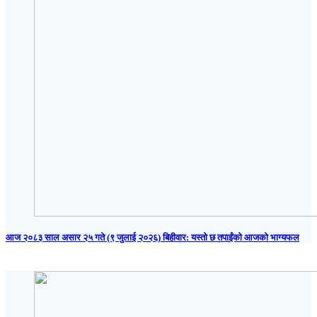
आज २०८३ साल असार २५ गते (९ जुलाई २०२६) बिहीवार: यस्तो छ तपाईंको आजको भाग्यफल