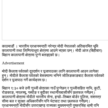
काठमाडौं । भारतीय प्रधानमन्त्री नरेन्द्र मोदी नेपालको अतिक्रमित भूमि
कालापानी तथा लिम्पियाधुरा क्षेत्रमा आउने भएका छन्। मोदी आज (बिहीबार)
बिहान कालापानी क्षेत्रमा पुग्ने बताइएको छ।
Advertisement
मोदी कैलाश पर्वतको दूरदर्शन र पूजापाठका लागि कालापानी आउन लागेका
हुन्। मोदीले कैलाश पर्वतको बेसक्याम्प भनिने जोलिङकाङबाट कैलाश पर्वतको
दर्शन र पूजापाठ गर्ने कार्यक्रम छ।
बिहान ९:३० बजे उनी गुञ्जी क्षेत्रका गाउँ पुग्नेछन् र गुञ्जीसहित नाभि, कुटी,
रोङकाङ, नपलच्यू, गर्ब्याङ र बुदीका स्थानीयबासीसँग छलफल गर्नेछन्।
कालापानी क्षेत्रमा मोदीले भारतीय सेना, इन्डो–तिब्बत बोर्डर पुलिस, सशस्त्र
सीमा बल र सुरक्षा अधिकारीसँग पनि भेटघाट तथा छलफल गर्नेछन्।
प्रधानमन्त्री मोदीसँग उत्तराखण्ड राज्यका मुख्यमन्त्री पुष्करसिंह धामी पनि