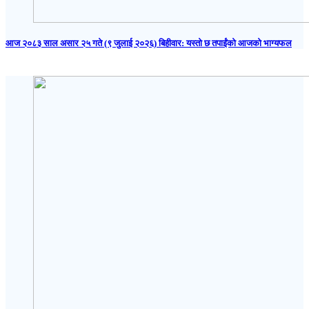
आज २०८३ साल असार २५ गते (९ जुलाई २०२६) बिहीवार: यस्तो छ तपाईंको आजको भाग्यफल