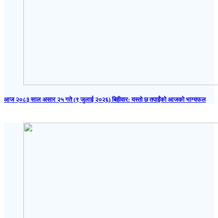
आज २०८३ साल असार २५ गते (९ जुलाई २०२६) बिहीवार: यस्तो छ तपाईंको आजको भाग्यफल