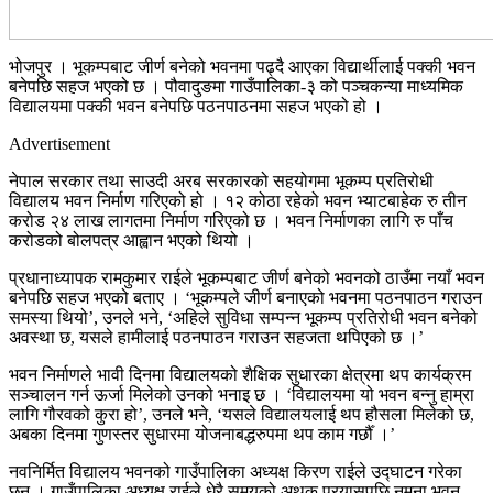
भोजपुर । भूकम्पबाट जीर्ण बनेको भवनमा पढ्दै आएका विद्यार्थीलाई पक्की भवन
बनेपछि सहज भएको छ । पौवादुङमा गाउँपालिका-३ को पञ्चकन्या माध्यमिक
विद्यालयमा पक्की भवन बनेपछि पठनपाठनमा सहज भएको हो ।
Advertisement
नेपाल सरकार तथा साउदी अरब सरकारको सहयोगमा भूकम्प प्रतिरोधी
विद्यालय भवन निर्माण गरिएको हो । १२ कोठा रहेको भवन भ्याटबाहेक रु तीन
करोड २४ लाख लागतमा निर्माण गरिएको छ । भवन निर्माणका लागि रु पाँच
करोडको बोलपत्र आह्वान भएको थियो ।
प्रधानाध्यापक रामकुमार राईले भूकम्पबाट जीर्ण बनेको भवनको ठाउँमा नयाँ भवन
बनेपछि सहज भएको बताए । ‘भूकम्पले जीर्ण बनाएको भवनमा पठनपाठन गराउन
समस्या थियो’, उनले भने, ‘अहिले सुविधा सम्पन्न भूकम्प प्रतिरोधी भवन बनेको
अवस्था छ, यसले हामीलाई पठनपाठन गराउन सहजता थपिएको छ ।’
भवन निर्माणले भावी दिनमा विद्यालयको शैक्षिक सुधारका क्षेत्रमा थप कार्यक्रम
सञ्चालन गर्न ऊर्जा मिलेको उनको भनाइ छ । ‘विद्यालयमा यो भवन बन्नु हाम्रा
लागि गौरवको कुरा हो’, उनले भने, ‘यसले विद्यालयलाई थप हौसला मिलेको छ,
अबका दिनमा गुणस्तर सुधारमा योजनाबद्धरुपमा थप काम गर्छौँ ।’
नवनिर्मित विद्यालय भवनको गाउँपालिका अध्यक्ष किरण राईले उद्घाटन गरेका
छन् । गाउँपालिका अध्यक्ष राईले धेरै समयको अथक प्रयासपछि नमुना भवन