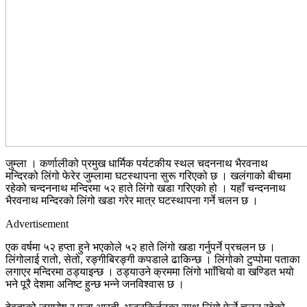
जुम्ला । कर्णालीको प्रमुख धार्मिक पर्यटकीय स्थल चदननाथ भैरवनाथ
मन्दिरको लिंगो फेरेर जुम्लामा घटस्थापना सुरू गरिएको छ । खलंगाको बीचमा
रहेको चन्दननाथ मन्दिरमा ५२ हाते लिंगो खडा गरिएको हो । यहाँ चन्दननाथ
भैरवनाथ मन्दिरको लिंगो खडा गरेर मात्र घटस्थापना गर्ने चलन छ ।
Advertisement
एक वर्षमा ५२ हप्ता हुने भएकोले ५२ हाते लिंगो खडा गर्नुपर्ने प्रचलन छ ।
लिंगोलाई रातो, सेतो, रङ्गीबिरङ्गी कपडाले ढाकिन्छ । लिंगोको टुप्पोमा पताका
लगाएर मन्दिरमा ठड्याइन्छ । ठड्याउने क्रममा लिंगो भााँचियो वा खण्डित भयो
भने पूरै देशमा अनिष्ट हुन्छ भन्ने जनविश्वास छ ।