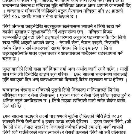
देवताको जयघोष र पूजा आरती, भजनकिर्तनका साथ लिंगो फेर्ने चलन रहेको
चन्दननाथ भैरवनाथ मन्दिरका गुठि समितिका अध्यक्ष अमर थापाले जानकारी दिए
। चन्दननाथ मन्दिरसँगै जोडिएको बटुक भैरवनाथ मन्दिरमा पनि ४८ हातको
लिंगो र ४८ हातकै ध्वजा र नेजा राखिएको छ ।
लिंगो जंगलमा काट्नेदेखि सदरमुकाम खलंगासम्म ल्याउने र लिंगो खडा गर्ने
कार्यमा युवाहरु र सुरक्षाकर्मीले गर्दै आइराखेका छन् । मन्दिरमा विजय
स्तम्भसहित दुई वटा लिंगो ठड्याइने परम्परा अनुसार घटस्थापनाकै दिन लिंगो
खडा गरिँदै आएको थापाले बताए । नेपाली सेना, नेपाल प्रहरी, निजामति
कर्मचारीहरु र सर्वसाधारणको सहभागितामा लिंगो ठड्याइन्छ । लिंगो
ठड्याइसकेपछि मात्र जुम्लाबजार र आसपासका गाउँहरुमा घटस्थापना गर्ने
चलन छ ।
जुम्लाबासीले लिंगो खडा गर्ने दिनमा नयाँ अन्न अर्थात् न्वागी खाने गर्छन् । मार्सी
धान पनि त्यो दिनदेखि काट्न सुरु गरिन्छ । ६७० सालमा चन्दननाथ बाबालाई
मूर्ति चढाएको दिन भन्दै घटस्थापनाको दिनलाई विशेष महत्त्वका साथ हेरिन्छ ।
चन्दननाथ भैरवनाथ मन्दिरको पुरानो लिंगो निकाल्दा मानिसहरुले लिंगोमा
बाँधिएका ध्वजा र नेजा लैजान्छन् । पुराना ध्वजा र नेजा लिए शक्ति प्राप्त हुने र
अनिष्ट नहुने जनविश्वास छ । लिंगो गाड्दा खनिएको माटो समेत बोकेर घरमा
लिने गरिन्छ ।
६७० सालमा चढाएको लक्ष्मी नारायणको मूर्तिमा लेखिएको मिति हेर्दा २०७९
सालको लिंगो फेर्ने कार्य ३ हजार पटक भएको देखिन्छ । एउटा पल्टने लिंगो, (जो
नेपाली सेना, नेपाल प्रहरी र निजामती कर्मचारीहरुले ल्याउने) अर्को थापाले
लिंगो (जो गाउँलेहरुले मात्र ल्याउने) र तेस्रो कमसले लिंगो जो सबै दलितहरु