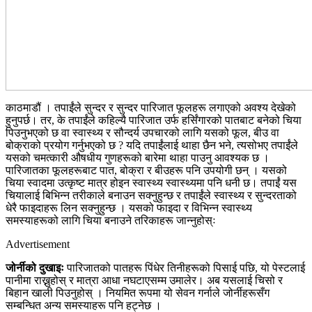
काठमाडौं । तपाईंले सुन्दर र सुन्दर पारिजात फूलहरू लगाएको अवश्य देखेको
हुनुपर्छ। तर, के तपाईंले कहिल्यै पारिजात उर्फ हर्सिंगारको पातबाट बनेको चिया
पिउनुभएको छ वा स्वास्थ्य र सौन्दर्य उपचारको लागि यसको फूल, बीउ वा
बोक्राको प्रयोग गर्नुभएको छ ? यदि तपाईंलाई थाहा छैन भने, त्यसोभए तपाईंले
यसको चमत्कारी औषधीय गुणहरूको बारेमा थाहा पाउनु आवश्यक छ ।
पारिजातका फूलहरूबाट पात, बोक्रा र बीउहरू पनि उपयोगी छन् । यसको
चिया स्वादमा उत्कृष्ट मात्र होइन स्वास्थ्य स्वास्थ्यमा पनि धनी छ। तपाईं यस
चियालाई बिभिन्न तरीकाले बनाउन सक्नुहुन्छ र तपाईंले स्वास्थ्य र सुन्दरताको
धेरै फाइदाहरू लिन सक्नुहुन्छ । यसको फाइदा र विभिन्न स्वास्थ्य
समस्याहरूको लागि चिया बनाउने तरिकाहरू जान्नुहोस्ः
Advertisement
जोर्नीको दुखाइः
पारिजातको पातहरू पिंधेर तिनीहरूको पिसाई पछि, यो पेस्टलाई
पानीमा राख्नुहोस् र मात्रा आधा नघटाएसम्म उमालेर। अब यसलाई चिसो र
बिहान खाली पिउनुहोस् । नियमित रूपमा यो सेवन गर्नाले जोर्नीहरूसँग
सम्बन्धित अन्य समस्याहरू पनि हट्नेछ ।