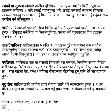
खोकी वा सुख्खा खोकीः
पानीमा हर्सिंगारका पातहरू उमालेर पिउँदा पूर्णतया
हटाउन सकिन्छ । यदि तपाइँ चाहनुहुन्छ भने, तपाइँ यसलाई सामान्य चियामा
उमाल्न सक्नुहुन्छ वा यसलाई पिउन वा पीस गर्न सक्नुहुन्छ र यसलाई महको साथ
प्रयोग गर्न सक्नुहुन्छ ।
ज्वरोः
पारिजातको पातको चिया पिउँदा कुनै पनि प्रकारको ज्वरोमा लाभदायक
हुन्छ । डेंगुबाट मलेरिया वा चिकनगुनिया, यसमा सबै प्रकारका विष हटाउन
सक्ने क्षमता छ।
साइटियाटिकाः
पारिजातका ५ देखि १० पातहरू दुई कप कपमा कम तातोमा
उमाल्नुहोस् र आधा छोडिदा स्टोभबाट हटाउनुहोस् । जब चिसो हुन्छ, साँझ
खाली पेटमा पिउनुहोस्। एक हप्तामा तपाईं फरक महशुस गर्नुहुनेछ ।
प्रतिरक्षाः
पारिजात पात वा यसको चियाको रस बनाएर, नियमित रूपमा पिउँदा
शरीरको प्रतिरोध क्षमता बढ्छ र शरीर सबै प्रकारका रोगहरू विरुद्ध लड्न सक्षम
छ । यस बाहेक पेट, गन्ध र महिला रोगहरूमा गँड्यौला हुनु पनि धेरै लाभदायक
हुन्छ ।
मुटु रोगः
पारिजातको प्रयोग हृदय रोगका लागि धेरै लाभदायक हुन्छ । १ तय
देखि २० फूल वा यसको रस उपभोग गर्नु हृदय रोगलाई रोकथाम गर्न प्रभावकारी
छ ।
सोमबार, असोज २९, २०८० मा प्रकाशित