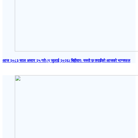
आज २०८३ साल असार २५ गते (९ जुलाई २०२६) बिहीवार: यस्तो छ तपाईंको आजको भाग्यफल