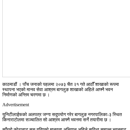
काठमाडौं । पाँच जनाको पहलमा २०७३ चैत २१ गते आठौँ शाखाको रूपमा
स्थापना भएको मानव सेवा आश्रम बागलुङ शाखाको अहिले आफ्नै भवन
निर्माणको अन्तिम चरणमा छ ।
Advertisement
युनिटीलाईफको अलपत्र जग्गा सदुपयोग गरेर बागलुङ नगरपालिका-३ स्थित
किनाराटोलमा सञ्चालित सो आश्रम आफ्नै भवनमा सर्ने तयारीमा छ ।
साँघुरो कोठाबाट सुरु गरिएको मानवता अभियान अहिले सुविधा सम्पन्न भवनबाट