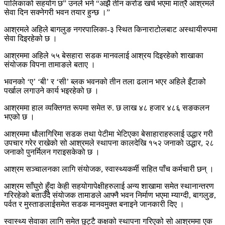
पालिकाको सहयोग छ” उनले भने “अझै तीन करोड खर्च भएमा मात्रै आश्रमले
सेवा दिन सक्नेगरी भवन तयार हुन्छ ।”
आश्रमले अहिले बागलुङ नगरपालिका-३ स्थित किनाराटोलबाट अस्थायीरुपमा
सेवा दिइरहेको छ ।
आश्रममा अहिले ५५ बेसहारा सडक मानवलाई आश्रय दिइरहेको शाखाका
संयोजक विपना तामाङले बताए ।
भवनको ‘ए’ ‘बी’ र ‘सी’ ब्लक भवनको तीन तला ढलान भएर अहिले इँटाको
पर्खाल लगाउने कार्य भइरहेको छ ।
आश्रममा हाल व्यक्तिगत रूपमा समेत रु. छ लाख ४८ हजार ४८६ सङकलन
भएको छ ।
आश्रममा धौलागिरिमा सडक तथा पेटीमा भेटिएका बेसाहाराहरुलाई उद्धार गरी
उपचार गरेर राखेको सो आश्रमले स्थापना कालदेखि १५२ जनाको उद्धार, २८
जनाको पुनर्मिलन गराइसकेको छ ।
आश्रम सञ्चालनका लागि संयोजक, स्वास्थ्यकर्मी सहित पाँच कर्मचारी छन् ।
आश्रम साँघुरो हुँदा केही सहयोगापेक्षीहरुलाई अन्य शाखामा समेत स्थानान्तरण
गरिरहेको बताउँदै संयोजक तामाङले आफ्नै भवन निर्माण भएमा म्याग्दी, बागलुङ,
पर्वत र मुस्ताङलाईसमेत सडक मानवमुक्त बनाइने जानकारी दिए ।
स्वास्थ्य सेवाका लागि समेत छुट्टै कक्षको स्थापना गरिएको सो आश्रममा एक