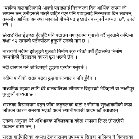
“यहाँका बालबालिकाले आफ्नो पढाइलाई निरन्तरता दिन आर्थिक रूपमा जो
सम्पन्न छन् उनीहरूले मात्रै बाहिर गएर पनि पढाइलाई निरन्तरता दिन सक्छन्,
कमजोर आर्थिक अवस्था भएकाले बीचमै पढाइ छाडेर बस्नुपर्ने बाध्यता छ”, उनले
भने ।
छोराछोरीलाई इच्छा हुँदाहुँदै पनि पढाउन नपाएकामा गुनासो गर्दै सुस्तामै कम्तिमा
कक्षा १२ सम्मको पठनपाठन हुनुपर्ने उनको माग छ ।
नारायणी नदीमा झोलुङ्गे पुलको निर्माण सुरु गरेको वर्षौं हुँदासमेत निर्माण
कम्पनीको ढिलाइका कारण पूरा भएको छैन ।
नदी वारपार गर्न जोखिमपूर्ण डुङ्गा प्रयोग गर्नुपर्छ ।
नदीमा पानीको सतह बढ्दा ढुङ्गा सञ्चालन पनि हुँदैन ।
माध्यमिक तहका लागि धेरै बालबालिका सीमापार विहारको भेडिहारी वा लक्ष्मीपुर
पुग्नुपर्ने बाध्यता छ ।
भारतका विद्यालयमा पढ्न जाँदा जङ्गलको बाटो र सीमामा सुरक्षाकर्मीको कडा
जाँचका कारण समस्या भएको अर्का स्थानीयवासी आदम खाँ बताउछन् ।
उनका अनुसार धेरै अभिभावक पक्लिहवामा कोठा भाडामा लिएर छोराछोरी
पढाउन बाध्य छन् ।
सुस्ता गाउँपालिका अध्यक्ष टेकनारायण उपाध्याय सिङ्गा पालिका नै विकासका