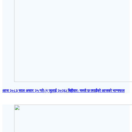
आज २०८३ साल असार २५ गते (९ जुलाई २०२६) बिहीवार: यस्तो छ तपाईंको आजको भाग्यफल