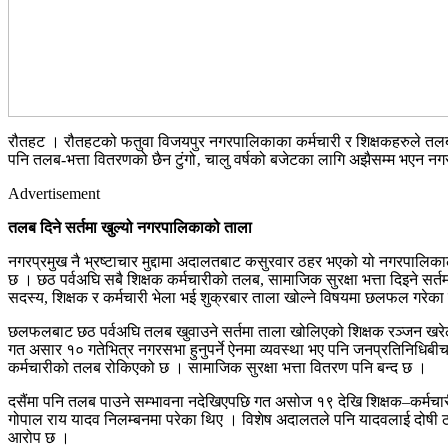
रौतहट । रौतहटको फतुवा विजयपुर नगरपालिकाका कर्मचारी र शिक्षकहरुले तलब
पनि तलब-भत्ता वितरणको छैन टुंगो‚ चालु वर्षको बजेटका लागि अझैसम्म भएन न
Advertisement
तलब दिने सर्तमा खुल्यो नगरपालिकाको ताला
नगरप्रमुख नै भ्रष्टाचार मुद्दामा अदालतबाट कसुरवार ठहर भएको यो नगरपाल
छ । छठ पर्वअघि सबै शिक्षक कर्मचारीको तलब, सामाजिक सुरक्षा भत्ता दिइने 
सदस्य, शिक्षक र कर्मचारी भेला भई शुक्रबार ताला खोल्ने विषयमा छलफल गरेका
छलफलबाट छठ पर्वअघि तलब खुवाउने सर्तमा ताला खोलिएको शिक्षक रञ्जन खरेलल
गत असार १० गतेभित्र नगरसभा हुनुपर्ने ऐनमा व्यवस्था भए पनि जनप्रतिनिधिब
कर्मचारीको तलब रोकिएको छ । सामाजिक सुरक्षा भत्ता वितरण पनि बन्द छ ।
दसैंमा पनि तलब पाउने सम्भावना नदेखिएपछि गत असोज १९ देखि शिक्षक–कर्मचारी
गोपाल राय यादव निलम्बनमा परेका थिए । विशेष अदालतले पनि यादवलाई दोषी ठ
आरोप छ ।