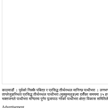
काठमाडौं । पुर्वको निक्कै पबित्र र प्रसिद्ध तीर्थस्थल मानिन्छ पाथीभरा 
ताप्लेजुङस्थित प्रसिद्ध तीर्थस्थल पाथीभरा (मुक्कुमलुङ)मा दसैँका समयमा २
भक्तजनले पाथीभरा मन्दिरमा पुगेर पूजापाठ गरेको पाथीभरा क्षेत्र विकास समित
Advertisement