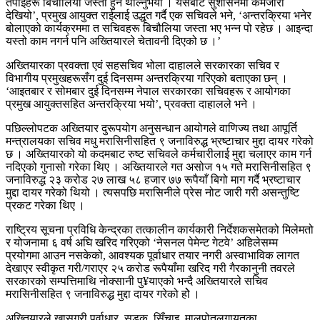
तपाईंहरू बिचौलिया जस्तो हुन थाल्नुभयो । यसबाट सुशासनमा कमजोरी
देखियो’, प्रमुख आयुक्त राईलाई उद्धृत गर्दै एक सचिवले भने, ‘अन्तरक्रिया भनेर
बोलाएको कार्यक्रममा त सचिवहरू बिचौलिया जस्ता भए भन्न पो रहेछ । आइन्दा
यस्तो काम नगर्न पनि अख्तियारले चेतावनी दिएको छ ।’
अख्तियारका प्रवक्ता एवं सहसचिव भोला दाहालले सरकारका सचिव र
विभागीय प्रमुखहरूसँग दुई दिनसम्म अन्तरक्रिया गरिएको बताएका छन् ।
‘आइतबार र सोमबार दुई दिनसम्म नेपाल सरकारका सचिवहरू र आयोगका
प्रमुख आयुक्तसहित अन्तरक्रिया भयो’, प्रवक्ता दाहालले भने ।
पछिल्लोपटक अख्तियार दुरूपयोग अनुसन्धान आयोगले वाणिज्य तथा आपूर्ति
मन्त्रालयका सचिव मधु मरासिनीसहित ९ जनाविरुद्ध भ्रष्टाचार मुद्दा दायर गरेको
छ । अख्तियारको यो कदमबाट रुष्ट सचिवले कर्मचारीलाई मुद्दा चलाएर काम गर्न
नदिएको गुनासो गरेका थिए । अख्तियारले गत असोज १५ गते मरासिनीसहित ९
जनाविरुद्ध २३ करोड २७ लाख ५८ हजार ७७ रूपैयाँ बिगो माग गर्दै भ्रष्टाचार
मुद्दा दायर गरेको थियो । त्यसपछि मरासिनीले प्रेस नोट जारी गरी असन्तुष्टि
प्रकट गरेका थिए ।
राष्ट्रिय सूचना प्रविधि केन्द्रका तत्कालीन कार्यकारी निर्देशकसमेतको मिलेमतो
र योजनामा ६ वर्ष अघि खरिद गरिएको ‘नेसनल पेमेन्ट गेटवे’ अहिलेसम्म
प्रयोगमा आउन नसकेको, आवश्यक पूर्वाधार तयार नगरी अस्वाभाविक लागत
देखाएर स्वीकृत गरी/गराएर २५ करोड रूपैयाँमा खरिद गरी गैरकानुनी तवरले
सरकारको सम्पत्तिमाथि नोक्सानी पु¥याएको भन्दै अख्तियारले सचिव
मरासिनीसहित ९ जनाविरुद्ध मुद्दा दायर गरेको होे ।
अख्तियारले खासगरी पूर्वाधार, सडक, सिँचाइ, मालपोतलगायतका