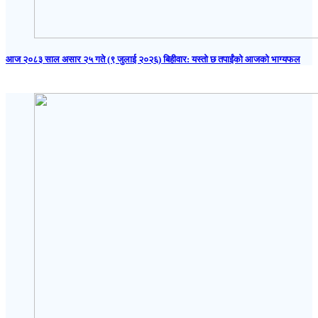
आज २०८३ साल असार २५ गते (९ जुलाई २०२६) बिहीवार: यस्तो छ तपाईंको आजको भाग्यफल