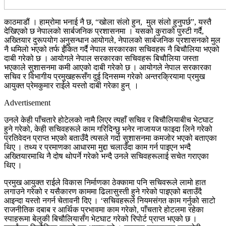
काठमाडौं । हाम्रोमा भनाई नै छ, “खोला संलो हुन, मुल संलो हुनुपर्छ”, यस्तै
देखिएको छ नेपालको सार्बजनिक प्रशासनमा । यसको कुराको पुस्टी गर्दै,
अख्तियार दुरूपयोग अनुसन्धान आयोगले, नेपालको सार्बजनिक प्रशासनको मुल
नै धमिलो भएको तर्फ ईंकित गर्दै नेपाल सरकारका सचिवहरू नै बिचौलिया भएको
दाबी गरेको छ । आयोगले नेपाल सरकारका सचिवहरू बिचौलिया जस्ता
भएकाले सुशासनमा कमी आएको दाबी गरेको छ । आयोगले नेपाल सरकारका
सचिव र विभागीय प्रमुखहरूसँग दुई दिनसम्म गरेको अन्तरक्रियामा प्रमुख
आयुक्त प्रेमकुमार राईले यस्तो दाबी गरेका हुन् ।
Advertisement
उनले केही पाँचतारे होटेलको नामै लिएर त्यहाँ सचिव र बिचौलियाबीच भेटघाट
हुने गरेको, केही सचिवहरूले काम गरिदिन्छु भनेर नाजायज फाइदा लिने गरेको
प्रतिवेदन प्राप्त भएको बताउँदै त्यसले गर्दा सुशासनमा कमजोर भएको बताएका
थिए । तथ्य र प्रमाणका आधारमा मुद्दा चलाउँदा काम गर्न पाइएन भन्दै
अख्तियारमाथि नै दोष थोपर्ने गरेको भन्दै उनले सचिवहरूलाई सचेत गराएका
थिए ।
प्रमुख आयुक्त राईले विकास निर्माणका ठेक्कामा पनि सचिवरूले लामो हात
लगाउने गरेको र यसैकारण काममा ढिलासुस्ती हुने गरेको पाइएको बताउँदै
आइन्दा यस्तो नगर्न चेतावनी दिए । ‘सचिवहरूले नियमसंगत काम गर्नुको साटो
राजनीतिक दबाब र आर्थिक प्रभावमा काम गरेको, पाँचतारे होटलमा रहेका
स्पाहरूमा बेलुकी बिचौलियासँग भेटघाट गरेको रिपोर्ट प्राप्त भएको छ ।