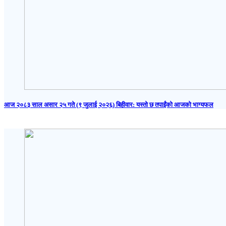
आज २०८३ साल असार २५ गते (९ जुलाई २०२६) बिहीवार: यस्तो छ तपाईंको आजको भाग्यफल