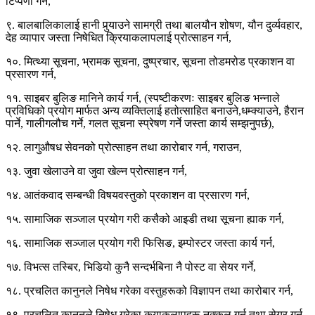
टिप्पणी गर्न,
९. बालबालिकालाई हानी पुर्‍याउने सामग्री तथा बालयौन शोषण, यौन दुर्व्यवहार,
देह व्यापार जस्ता निषेधित क्रियाकलापलाई प्रोत्साहन गर्न,
१०. मित्थ्या सूचना, भ्रामक सूचना, दुष्प्रचार, सूचना तोडमरोड प्रकाशन वा
प्रसारण गर्न,
११. साइबर बुलिङ मानिने कार्य गर्न, (स्पष्टीकरणः साइबर बुलिङ भन्नाले
प्रविधिको प्रयोग मार्फत अन्य व्यक्तिलाई हतोत्साहित बनाउने,धम्क्याउने, हैरान
पार्ने, गालीगलौच गर्ने, गलत सूचना स्प्रेषण गर्ने जस्ता कार्य सम्झनुपर्छ),
१२. लागुऔषध सेवनको प्रोत्साहन तथा कारोबार गर्न, गराउन,
१३. जुवा खेलाउने वा जुवा खेल्न प्रोत्साहन गर्न,
१४. आतंकवाद सम्बन्धी विषयवस्तुको प्रकाशन वा प्रसारण गर्न,
१५. सामाजिक सञ्जाल प्रयोग गरी कसैको आइडी तथा सूचना ह्याक गर्न,
१६. सामाजिक सञ्जाल प्रयोग गरी फिसिङ, इम्पोस्टर जस्ता कार्य गर्न,
१७. विभत्स तस्बिर, भिडियो कुनै सन्दर्भबिना नै पोस्ट वा सेयर गर्ने,
१८. प्रचलित कानुनले निषेध गरेका वस्तुहरूको विज्ञापन तथा कारोबार गर्न,
१९. प्रचलित कानुनले निषेध गरेका कृयाकलापहरू नक्कल गर्न तथा सेयर गर्न,