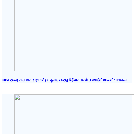
आज २०८३ साल असार २५ गते (९ जुलाई २०२६) बिहीवार: यस्तो छ तपाईंको आजको भाग्यफल