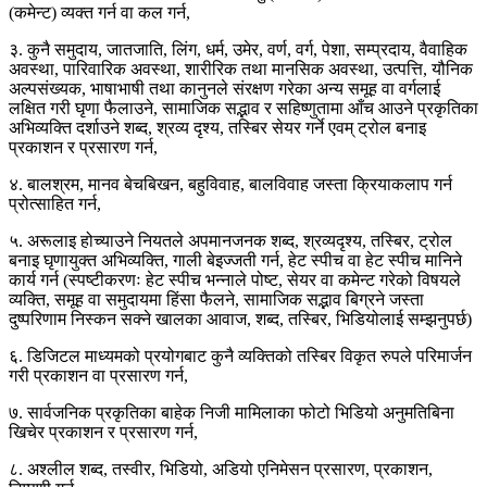
(कमेन्ट) व्यक्त गर्न वा कल गर्न,
३. कुनै समुदाय, जातजाति, लिंग, धर्म, उमेर, वर्ण, वर्ग, पेशा, सम्प्रदाय, वैवाहिक
अवस्था, पारिवारिक अवस्था, शारीरिक तथा मानसिक अवस्था, उत्पत्ति, यौनिक
अल्पसंख्यक, भाषाभाषी तथा कानुनले संरक्षण गरेका अन्य समूह वा वर्गलाई
लक्षित गरी घृणा फैलाउने, सामाजिक सद्भाव र सहिष्णुतामा आँच आउने प्रकृतिका
अभिव्यक्ति दर्शाउने शब्द, श्रव्य दृश्य, तस्बिर सेयर गर्ने एवम् ट्रोल बनाइ
प्रकाशन र प्रसारण गर्न,
४. बालश्रम, मानव बेचबिखन, बहुविवाह, बालविवाह जस्ता क्रियाकलाप गर्न
प्रोत्साहित गर्न,
५. अरूलाइ होच्याउने नियतले अपमानजनक शब्द, श्रव्यदृश्य, तस्बिर, ट्रोल
बनाइ घृणायुक्त अभिव्यक्ति, गाली बेइज्जती गर्न, हेट स्पीच वा हेट स्पीच मानिने
कार्य गर्न (स्पष्टीकरणः हेट स्पीच भन्नाले पोष्ट, सेयर वा कमेन्ट गरेको विषयले
व्यक्ति, समूह वा समुदायमा हिंसा फैलने, सामाजिक सद्भाव बिग्रने जस्ता
दुष्परिणाम निस्कन सक्ने खालका आवाज, शब्द, तस्बिर, भिडियोलाई सम्झनुपर्छ)
६. डिजिटल माध्यमको प्रयोगबाट कुनै व्यक्तिको तस्बिर विकृत रुपले परिमार्जन
गरी प्रकाशन वा प्रसारण गर्न,
७. सार्वजनिक प्रकृतिका बाहेक निजी मामिलाका फोटो भिडियो अनुमतिबिना
खिचेर प्रकाशन र प्रसारण गर्न,
८. अश्लील शब्द, तस्वीर, भिडियो, अडियो एनिमेसन प्रसारण, प्रकाशन,