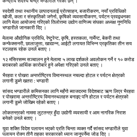
केन्द्रीय सदस्य चन्द्र भण्डारीले गरेका छन् ।
स्वदेशी तथा स्थानीय उत्पादनलाई प्रोत्साहन, बजारीकरण, नयाँ प्रविधिको
खोजी, कला र संस्कृतिको जगेर्ना, कृषिको व्यवसायीकरण, पर्यटन प्रवद्र्धनका
लागि मेला आयोजना गरिएको तिलोत्तमा उद्योग वाणिज्य संघका अध्यक्ष गुणनिधि
भण्डारीले जानकारी दिए ।
मेलामा औद्योगिक प्रविधि, रेष्टुरेन्ट, कृषि, हस्तकला, गार्मेन्ट, बेकरी तथा
कन्फेक्सनरी, छालाजुत्ता, खाद्यान्न, आईटी लगायत विभिन्न प्रकृतिका तीन सय
स्टलहरू रहेक उनले बताए ।
१२ मंसिरसम्म सञ्चालन हुने मेलामा ५ लाख दर्शकले अवलोकन गर्ने र १० करोड
बराबरको आर्थिक कारोबार हुने अपेक्षा गरिएको उनले बताए ।
भैरहवा र पोखरा अन्तर्राष्ट्रिय विमानस्थल नचल्दा होटल र पर्यटन क्षेत्रको
लगानी डुब्ने खतरा : भण्डारी
सांसद भण्डारीले कमिसनका लागि महँगो ब्याजदरमा विदेशबाट ऋण लिएर भैरहवा
र पोखरामा अन्तर्राष्ट्रिय विमानस्थलहरु बनाइए पनि होटल र पर्यटन क्षेत्रको
लगानी डुब्ने जोखिम रहेको बताए ।
लोकतन्त्रको नाममा लुटतन्त्र हुँदा उद्योगी व्यवसायी र आम नागरिक निराश
बनेको उनले बताए ।
युवा शक्ति विदेश पलायन भएको प्रति चिन्ता व्यक्त गर्दै सांसद भण्डारीले युवा
पलायन रोक्न तीनै तहका सरकारको ध्यान जानुपर्नेमा जोड दिए ।