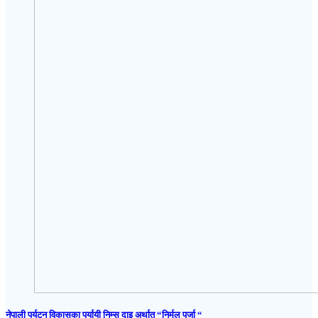
नेपाली पर्यटन विकासका पर्यायी निम्स दाइ अर्थात “निर्मल पुर्जा “