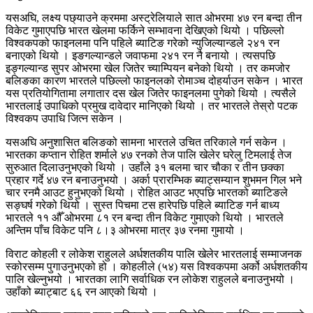
यसअघि, लक्ष्य पछ्याउने क्रममा अस्ट्रेलियाले सात ओभरमा ४७ रन बन्दा तीन
विकेट गुमाएपछि भारत खेलमा फर्किने सम्भावना देखिएको थियो । पछिल्लो
विश्वकपको फाइनलमा पनि पहिले ब्याटिङ गरेको न्युजिल्यान्डले २४१ रन
बनाएको थियो । इङगल्यान्डले जवाफमा २४१ रन नै बनायो । त्यसपछि
इङ्गल्यान्ड सुपर ओभरमा खेल जितेर च्याम्पियन बनेको थियो । तर कमजोर
बलिङका कारण भारतले पछिल्लो फाइनलको रोमाञ्च दोहर्याउन सकेन । भारत
यस प्रतियोगितामा लगातार दस खेल जितेर फाइनलमा पुगेको थियो । त्यसैले
भारतलाई उपाधिको प्रमुख दावेदार मानिएको थियो । तर भारतले तेस्रो पटक
विश्वकप उपाधि जित्न सकेन ।
यसअघि अनुशासित बलिङको सामना भारतले उचित तरिकाले गर्न सकेन ।
भारतका कप्तान रोहित शर्माले ४७ रनको तेज पालि खेलेर घरेलु टिमलाई तेज
सुरुआत दिलाउनुभएको थियो । उहाँले ३१ बलमा चार चौका र तीन छक्का
प्रहार गर्दे ४७ रन बनाउनुभयो । अर्का प्रारम्भिक ब्याट्सम्यान शुभमन गिल भने
चार रनमै आउट हुनुभएको थियो । रोहित आउट भएपछि भारतको ब्याटिङले
सङ्घर्ष गरेको थियो । सुस्त पिचमा टस हारेपछि पहिले ब्याटिङ गर्न बाध्य
भारतले ११ औँ ओभरमा ८१ रन बन्दा तीन विकेट गुमाएको थियो । भारतले
अन्तिम पाँच विकेट पनि ८।३ ओभरमा मात्र ३७ रनमा गुमायो ।
विराट कोहली र लोकेश राहुलले अर्धशतकीय पालि खेलेर भारतलाई सम्माजनक
स्कोरसम्म पुगाउनुभएको हो । कोहलीले (५४) यस विश्वकपमा अर्को अर्धशतकीय
पालि खेल्नुभयो । भारतका लागि सर्वाधिक रन लोकेश राहुलले बनाउनुभयो ।
उहाँको ब्याट्बाट ६६ रन आएको थियो ।