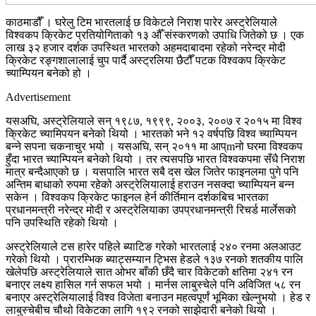
काठमाडौँ । घरेलु टिम भारतलाई छ विकेटले निराश पारेर अस्ट्रेलियाले
विश्वकप क्रिकेट प्रतियोगिताको १३ औँ संस्करणको उपाधि जितेको छ । एक
लाख ३२ हजार दर्शक उपस्थित भारतको अहमदाबादमा रहेको नरेन्द्र मोदी
क्रिकेट रङ्गशालालाई चुप पार्दै अस्ट्रलिया छैटौँ पटक विश्वकप क्रिकेट
च्याम्पियन बनेको हो ।
Advertisement
यसअघि, अस्ट्रेलियाले सन् १९८७, १९९९, २००३, २००७ र २०१५ मा विश्व
क्रिकेट च्यामिपयन बनेको थियो । भारतको भने १२ वर्षपछि विश्व च्याम्पियन
बन्ने सपना चकनाचुर भयो । यसअघि, सन् २०११ मा आप्mनो घरमा विश्वकप
हुँदा भारत च्याम्पियन बनेको थियो । तर त्यसपछि भारत विश्वकपमा सँधै निराश
मात्र बन्दैआएको छ । यसपालि भारत सबै दस खेल जितेर फाइनलमा पुगे पनि
अन्तिम बाधाको रुपमा रहेको अस्ट्रेलियालाई हराउन नसक्दा च्याम्पियन बन्न
सकेन । विश्वकप क्रिकेट फाइनल हेर्न कीर्तिमान दर्शकबिच भारतका
प्रधानमन्त्री नरेन्द्र मोदी र अस्ट्रेलियाका उपप्रधानमन्त्री रिचर्ड मार्लेसको
पनि उपस्थिति रहेको थियो ।
अस्ट्रेलियाले टस हारेर पहिले ब्याटिङ गरेको भारतलाई २४० रनमा अलआउट
गरेको थियो । प्रारम्भिक ब्याट्सम्यान ट्भिस हेडले १३७ रनको शतकीय पालि
खेलेपछि अस्ट्रेलियाले सात ओभर बाँकी छँदै चार विकेटको क्षतिमा २४१ रन
बनाएर लक्ष्य हासिल गर्न सफल भयो । मार्नस लाबुस्चेले पनि अविजित ५८ रन
बनाएर अस्ट्रेलियालाई विश्व विजेता बनाउन महत्वपूर्णं भूमिका खेल्नुभयो । हेड र
लाबुस्चेबीच चौथो विकेटका लागि १९२ रनको साझेदारी बनेको थियो ।