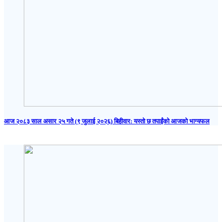
आज २०८३ साल असार २५ गते (९ जुलाई २०२६) बिहीवार: यस्तो छ तपाईंको आजको भाग्यफल