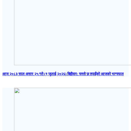
आज २०८३ साल असार २५ गते (९ जुलाई २०२६) बिहीवार: यस्तो छ तपाईंको आजको भाग्यफल