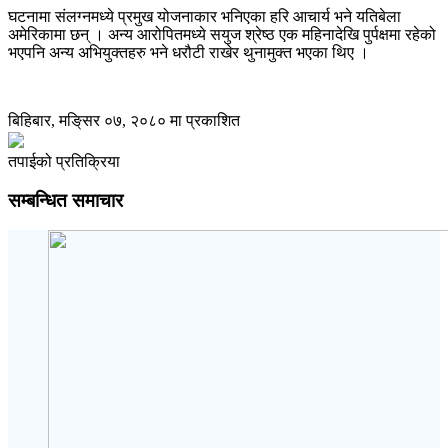
घटनामा संलग्नमध्ये प्रमुख योजनाकार भनिएका हरि आचार्य भने यतिबेला
अमेरिकामा छन् । अन्य आरोपितमध्ये सयुज श्रेष्ठ एक महिनादेखि पुर्पक्षमा रहेको
भएपनि अन्य अभियुक्तहरु भने धरौटी राखेर थुनामुक्त भएका थिए ।
बिहिबार, मङि्सर ०७, २०८० मा प्रकाशित
तपाईको प्रतिक्रिया
सम्बन्धित समाचार