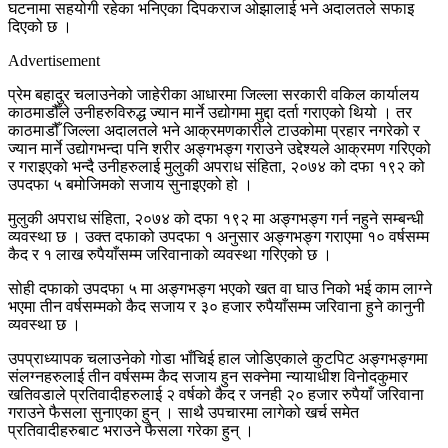
घटनामा सहयोगी रहेका भनिएका दिपकराज ओझालाई भने अदालतले सफाइ
दिएको छ ।
Advertisement
प्रेम बहादुर चलाउनेको जाहेरीका आधारमा जिल्ला सरकारी वकिल कार्यालय
काठमाडौँले उनीहरुविरुद्ध ज्यान मार्ने उद्योगमा मुद्दा दर्ता गराएको थियो । तर
काठमाडौँ जिल्ला अदालतले भने आक्रमणकारीले टाउकोमा प्रहार नगरेको र
ज्यान मार्ने उद्योगभन्दा पनि शरीर अङ्गभङ्ग गराउने उद्देश्यले आक्रमण गरिएको
र गराइएको भन्दै उनीहरुलाई मुलुकी अपराध संहिता, २०७४ को दफा १९२ को
उपदफा ५ बमोजिमको सजाय सुनाइएको हो ।
मुलुकी अपराध संहिता, २०७४ को दफा १९२ मा अङ्गभङ्ग गर्न नहुने सम्बन्धी
व्यवस्था छ । उक्त दफाको उपदफा १ अनुसार अङ्गभङ्ग गराएमा १० वर्षसम्म
कैद र १ लाख रुपैयाँसम्म जरिवानाको व्यवस्था गरिएको छ ।
सोही दफाको उपदफा ५ मा अङ्गभङ्ग भएको खत वा घाउ निको भई काम लाग्ने
भएमा तीन वर्षसम्मको कैद सजाय र ३० हजार रुपैयाँसम्म जरिवाना हुने कानुनी
व्यवस्था छ ।
उपप्राध्यापक चलाउनेको गोडा भाँचिई हाल जोडिएकाले कुटपिट अङ्गभङ्गमा
संलग्नहरुलाई तीन वर्षसम्म कैद सजाय हुन सक्नेमा न्यायाधीश विनोदकुमार
खतिवडाले प्रतिवादीहरुलाई २ वर्षको कैद र जनही २० हजार रुपैयाँ जरिवाना
गराउने फैसला सुनाएका हुन् । साथै उपचारमा लागेको खर्च समेत
प्रतिवादीहरुबाट भराउने फैसला गरेका हुन् ।