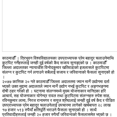
काठमाडौँ । त्रिभुवन विश्वविद्यालयका उपप्राध्यापक प्रेम बहादुर चलाउनेमाथि
कुटपिट गर्नेहरुलाई जनही दुई वर्षको कैद सजाय सुनाइएको छ । काठमाडौँ
जिल्ला अदालतका न्यायाधीश विनोदकुमार खतिवडाको इजलासले कुटपिटमा
संलग्न र कुटपिट गर्न लगाउने सबैलाई सजाय र जरिवानाको फैसला सुनाएको हो
।
२०७७ कात्तिक २० गते काठमाडौँ जिल्ला अदालतमा ज्यान मार्ने उद्योगमा दर्ता
भएको उक्त मुद्दामा अदालतले ज्यान मार्ने उद्योग नभई कुटपिट र अङ्गभङ्गमा
दोषी ठहर गरेको हो । घटनामा संलग्नमध्ये मुख्य योजनाकार मानिएका हरि
आचार्य, सह योजनाकार योगेन्द्र रावल तथा कुटपिटमा संलग्नहरु रुपेश साह,
रविनकुमार लामा, निरज रानामगर र सयुज श्रेष्ठलाई जनही दुई वर्ष कैद र पीडित
उपप्राध्यापक प्रेम बहादुर चलाउनेलाई उपचारमा लागेको खर्चबापत २८ लाख
१७ हजार ५९३ रुपैयाँ क्षतिपूर्ति भराउने फैसला सुनाएको हो । साथै
प्रतिवादीहरुलाई जनही २० हजार रुपैयाँ जरिवानाको फैसलासमेत भएको छ ।