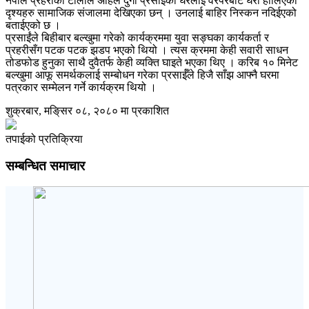
नेपाल प्रहरीको टोलीले अहिले दुर्गा प्रसाईँको घरलाई वरपरबाट घेरा हालिएको
दृश्यहरु सामाजिक संजालमा देखिएका छन् । उनलाई बाहिर निस्कन नदिईएको
बताईएको छ ।
प्रसाईंले बिहीबार बल्खुमा गरेको कार्यक्रममा युवा सङ्घका कार्यकर्ता र
प्रहरीसँग पटक पटक झडप भएको थियो । त्यस क्रममा केही सवारी साधन
तोडफोड हुनुका साथै दुवैतर्फ केही व्यक्ति घाइते भएका थिए । करिब १० मिनेट
बल्खुमा आफू समर्थकलाई सम्बोधन गरेका प्रसाईँले हिजै साँझ आफ्नै घरमा
पत्रकार सम्मेलन गर्ने कार्यक्रम थियो ।
शुक्रबार, मङि्सर ०८, २०८० मा प्रकाशित
तपाईको प्रतिक्रिया
सम्बन्धित समाचार