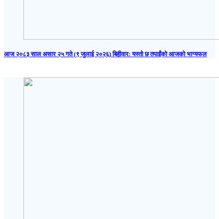
आज २०८३ साल असार २५ गते (९ जुलाई २०२६) बिहीवार: यस्तो छ तपाईंको आजको भाग्यफल