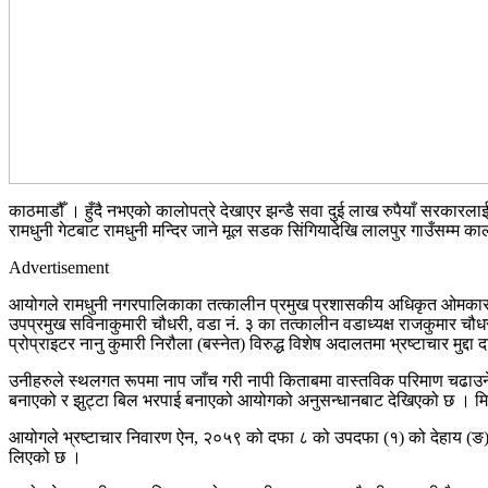
काठमाडौँ । हुँदै नभएको कालोपत्रे देखाएर झन्डै सवा दुई लाख रुपैयाँ सरकारला
रामधुनी गेटबाट रामधुनी मन्दिर जाने मूल सडक सिंगियादेखि लालपुर गाउँसम्म क
Advertisement
आयोगले रामधुनी नगरपालिकाका तत्कालीन प्रमुख प्रशासकीय अधिकृत ओमकार प्रस
उपप्रमुख सविनाकुमारी चौधरी, वडा नं. ३ का तत्कालीन वडाध्यक्ष राजकुमार चौध
प्रोप्राइटर नानु कुमारी निरौला (बस्नेत) विरुद्ध विशेष अदालतमा भ्रष्टाचार मुद्दा
उनीहरुले स्थलगत रूपमा नाप जाँच गरी नापी किताबमा वास्तविक परिमाण चढाउने र न
बनाएको र झुट्टा बिल भरपाई बनाएको आयोगको अनुसन्धानबाट देखिएको छ । मिलिभ
आयोगले भ्रष्टाचार निवारण ऐन, २०५९ को दफा ८ को उपदफा (१) को देहाय (ङ) 
लिएको छ ।