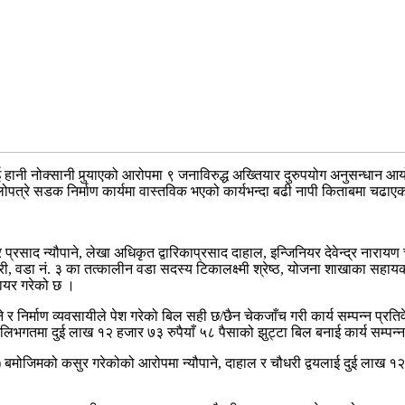
ई हानी नोक्सानी पुर्‍याएको आरोपमा ९ जनाविरुद्ध अख्तियार दुरुपयोग अनुसन्धान आ
ालोपत्रे सडक निर्माण कार्यमा वास्तविक भएको कार्यभन्दा बढी नापी किताबमा चढा
ाद न्यौपाने, लेखा अधिकृत द्वारिकाप्रसाद दाहाल, इन्जिनियर देवेन्द्र नाराय
री, वडा नं. ३ का तत्कालीन वडा सदस्य टिकालक्ष्मी श्रेष्ठ, योजना शाखाका सहाय
 दायर गरेको छ ।
िर्माण व्यवसायीले पेश गरेको बिल सही छ/छैन चेकजाँच गरी कार्य सम्पन्न प्रतिवे
गतमा दुई लाख १२ हजार ७३ रुपैयाँ ५८ पैसाको झुट्टा बिल बनाई कार्य सम्पन्न
बमोजिमको कसुर गरेकोको आरोपमा न्यौपाने, दाहाल र चौधरी द्वयलाई दुई लाख १२ 