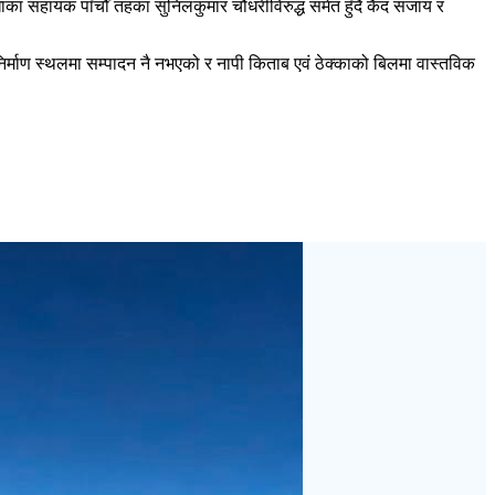
का सहायक पाँचौँ तहका सुनिलकुमार चौधरीविरुद्ध समेत हुँदै कैद सजाय र
त निर्माण स्थलमा सम्पादन नै नभएको र नापी किताब एवं ठेक्काको बिलमा वास्तविक