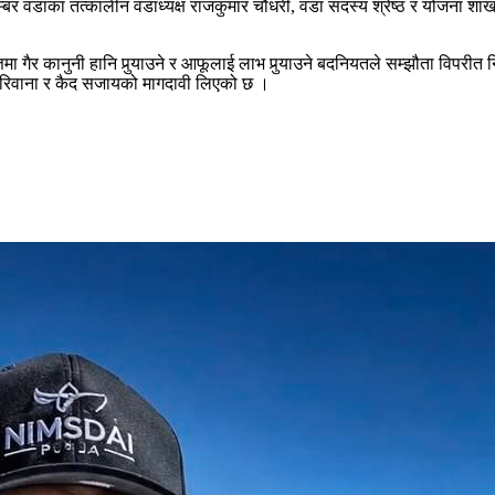
र वडाका तत्कालीन वडाध्यक्ष राजकुमार चौधरी, वडा सदस्य श्रेष्ठ र योजना शाखा
िमा गैर कानुनी हानि पुर्‍याउने र आफूलाई लाभ पुर्‍याउने बदनियतले सम्झौता विपरी
जरिवाना र कैद सजायको मागदावी लिएको छ ।