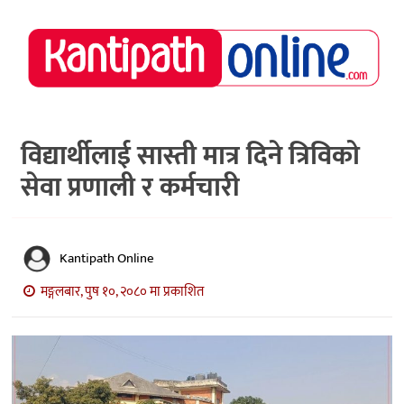
राष्ट्रिय
समाचार
मध्य
नेपाल
विद्यार्थीलाई सास्ती मात्र दिने त्रिविको
सेवा प्रणाली र कर्मचारी
अर्थ/
पर्यटन
मनोरञ्जन
Kantipath Online
स्वास्थ्य
मङ्गलबार, पुष १०, २०८० मा प्रकाशित
खेलकुद
अन्तर्वार्ता/
विचार