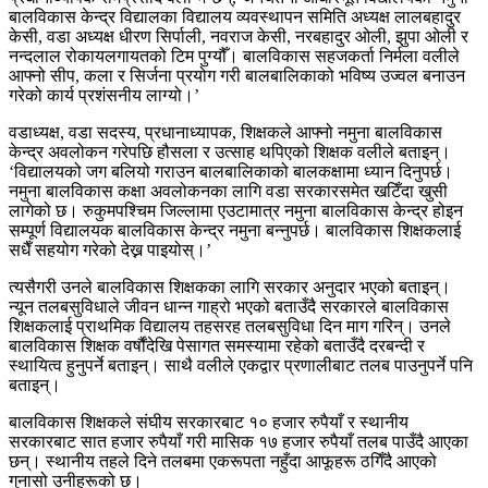
बालविकास केन्द्र विद्यालका विद्यालय व्यवस्थापन समिति अध्यक्ष लालबहादुर
केसी, वडा अध्यक्ष धीरण सिर्पाली, नवराज केसी, नरबहादुर ओली, झुपा ओली र
नन्दलाल रोकायलगायतको टिम पुग्यौँ। बालविकास सहजकर्ता निर्मला वलीले
आफ्नो सीप, कला र सिर्जना प्रयोग गरी बालबालिकाको भविष्य उज्वल बनाउन
गरेको कार्य प्रशंसनीय लाग्यो।’
वडाध्यक्ष, वडा सदस्य, प्रधानाध्यापक, शिक्षकले आफ्नो नमुना बालविकास
केन्द्र अवलोकन गरेपछि हौसला र उत्साह थपिएको शिक्षक वलीले बताइन्।
‘विद्यालयको जग बलियो गराउन बालबालिकाको बालकक्षामा ध्यान दिनुपर्छ।
नमुना बालविकास कक्षा अवलोकनका लागि वडा सरकारसमेत खटिँदा खुसी
लागेको छ। रुकुमपश्चिम जिल्लामा एउटामात्र नमुना बालविकास केन्द्र होइन
सम्पूर्ण विद्यालयक बालविकास केन्द्र नमुना बन्नुपर्छ। बालविकास शिक्षकलाई
सधैँ सहयोग गरेको देख्न पाइयोस्।’
त्यसैगरी उनले बालविकास शिक्षकका लागि सरकार अनुदार भएको बताइन्।
न्यून तलबसुविधाले जीवन धान्न गाह्रो भएको बताउँदै सरकारले बालविकास
शिक्षकलाई प्राथमिक विद्यालय तहसरह तलबसुविधा दिन माग गरिन्। उनले
बालविकास शिक्षक वर्षौंदेखि पेसागत समस्यामा रहेको बताउँदै दरबन्दी र
स्थायित्व हुनुपर्ने बताइन्। साथै वलीले एकद्वार प्रणालीबाट तलब पाउनुपर्ने पनि
बताइन्।
बालविकास शिक्षकले संघीय सरकारबाट १० हजार रुपैयाँ र स्थानीय
सरकारबाट सात हजार रुपैयाँ गरी मासिक १७ हजार रुपैयाँ तलब पाउँदै आएका
छन्। स्थानीय तहले दिने तलबमा एकरूपता नहुँदा आफूहरू ठगिँदै आएको
गुनासो उनीहरूको छ।