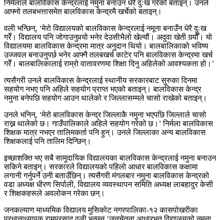
निर्मलाले बालविकास केन्द्रलाई नमुना बनाउन धेरै दुःख गरेको बताइन्। उनले
आफ्नो तलबभत्तासमेत बालविकास केन्द्रमै खर्चेको बताइन्।
वली भन्छिन्, ‘मेरो विद्यालयको बालविकास केन्द्रलाई नमूना बनाउँन धेरै दुःख
गरेँ। विद्यालय पनि जोगाउनुपर्‍यो भनेर देउसीभैलो खेल्यौं। अदुवा खेती गर्‍यौँ। यो
विद्यालयमा बालविकास केन्द्रमा मात्र अनुदान थियो। बालबालिकाको भविष्य
उज्जवल बनाउनुपर्छ भनेर आफ्नै तलबखर्च काटेर पनि बालविकास केन्द्रमा खर्च
गरेँ। बालबालिकालाई राम्रो वातावरणमा शिक्षा दिनु अहिलेको आवश्यकता हो।’
त्यसैगरी उनले बालविकास केन्द्रलाई स्थानीय सरकारबाट सुरुका दिनमा
सहयोग नभए पनि अहिले सहयोग प्राप्त भएको बताइन्। बालविकास केन्द्र
नमुना बनेपछि सहयोग आउन थालेको र जिल्लासम्मले चासो राखेको बताइन्।
उनले भनिन्, ‘मेरो बालविकास केन्द्र जिल्लाकै नमुना भएपछि जिल्लाले चासो
राख्न थालेको छ। गाउँपालिकाले अहिले सहयोग गरेको छ।’ निर्मला बालविकास
शिक्षक मात्र नभएर तालिमकर्ता पनि हुन्। उनले जिल्लाका अन्य बालविकास
शिक्षकलाई पनि तालिम दिन्छिन्।
इच्छाशक्ति भए सबै सामुदायिक विद्यालयका बालविकास केन्द्रलाई नमुना बनाउन
सकिने बताइन्। सरकारले विद्यालयको पहिलो आधार बालविकास कक्षामा
लगानी गर्नुपर्ने उनी बताउँछिन्। त्यसैगरी मंगलबार नमुना बालविकास केन्द्रको
वडा अध्यक्ष धीरण सिर्पाली, विद्यालय व्यवस्थापन समिति अध्यक्ष लाबहादुर केसी
र शिक्षकहरूले अवलोकन गरेका छन्।
जनकल्याण माध्यमिक विद्यालय मुसिकोट नगरपालिका-१२ कासपोखरीका
प्रधानाध्यापक रामप्रसाद वली भन्छन्,‘जनचेतना आधारभूत विद्यालयको नमुना