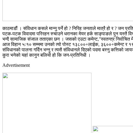
काठमाडौं । संविधान कसले मान्नु पर्ने हो ? निरिह जनताले मात्रै हो र ? जन प्
पटक-पटक विवादमा परिरहन रुचाउने धरानका मेयर हर्क साङ्पाङले पुन यस्तै विचार
भन्दै सामाजिक संजाल तताएका छन । जसको एउटा कमेन्ट,”स्वतन्त्र निर्वाचित मेय
आज विहान ५ः१० सम्ममा उनको त्यो पोस्ट १३८००+लाईक, ३६००+कमेन्ट र १९
संविधानको पालना गर्दिन भन्नु र त्यसै संविधानले दिएको पदमा बस्नु कत्तिको जायज ह
कुरा भनेको यहां कानुन बलियो हो कि जन-प्रतिनिधी ।
Advertisement